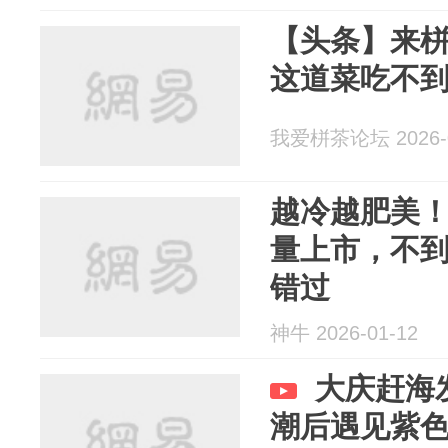
【头条】来
这道菜吃不
我爱栟茶论坛 2026-0
越冷越肥美！
量上市，不到
错过
神牛 2026-01-12
大庆赶海
潮后遇见紫