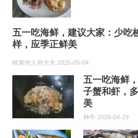
五一吃海鲜，建议大家：少吃
样，应季正鲜美
岐黄传人孙大夫 2026-05-04
五一吃海鲜
子蟹和虾，多
美
神牛 2026-04-29