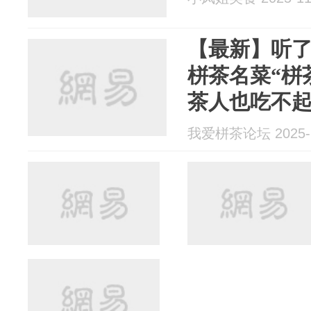
【最新】听
栟茶名菜“栟
茶人也吃不
我爱栟茶论坛 2025-1