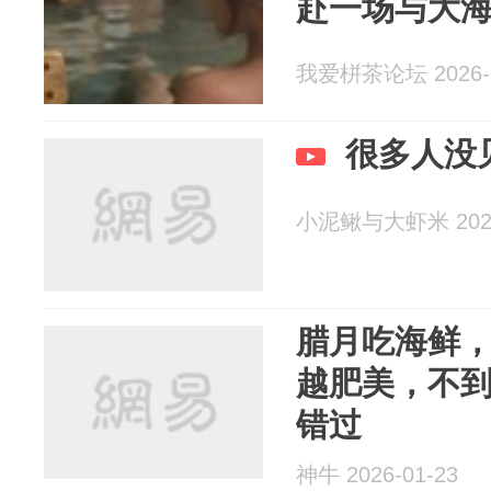
赴一场与大
我爱栟茶论坛 2026-0
很多人没
小泥鳅与大虾米 2026
腊月吃海鲜，
越肥美，不到
错过
神牛 2026-01-23