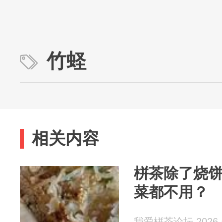
竹蛏
相关内容
栟茶除了烧
菜都不用？
我爱栟茶论坛 2026-0