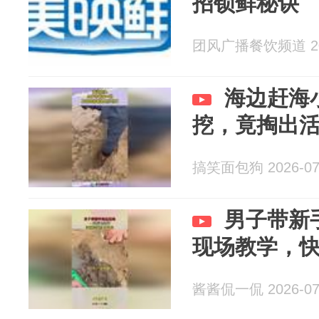
招锁鲜秘诀
团风广播餐饮频道 202
海边赶海
挖，竟掏出
搞笑面包狗 2026-07
男子带新
现场教学，
酱酱侃一侃 2026-07