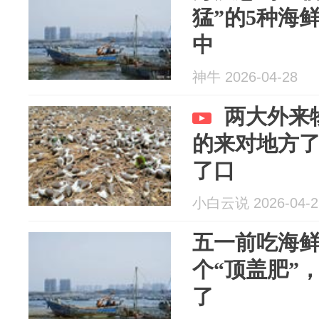
猛”的5种海
中
神牛 2026-04-28
两大外来
的来对地方
了口
小白云说 2026-04-2
五一前吃海鲜
个“顶盖肥”
了