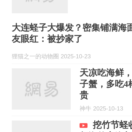
大连蛏子大爆发？密集铺满海
友眼红：被抄家了
狸猫之一的动物圈 2025-10-23
天凉吃海鲜
子蟹，多吃4
贵
神牛 2025-10-13
挖竹节蛏