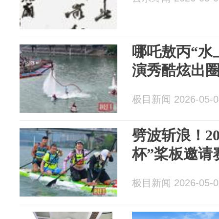
哪吒敖丙“水
演秀酷炫出
极目新闻 2026-05-0
劈波斩浪！20
杯”桨板邀请
极目新闻 2026-05-0