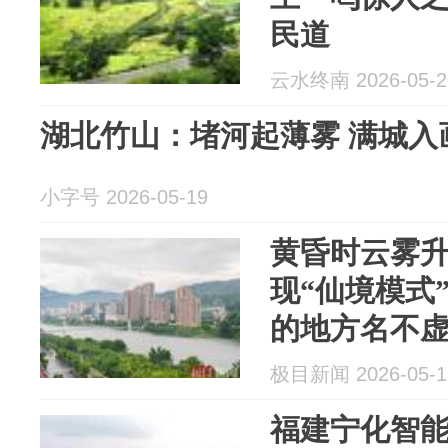
民道
云水终南 2026-05-2
湖北竹山：堵河起薄雾 满城入
小字号 2026-05-19
黄昏时云雾
现“仙境模式
的地方名不
极目新闻 2026-05-1
福建宁化智