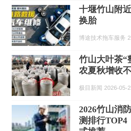
十堰竹山附近
换胎
博途技术拖车服务 202
竹山大叶茶“
农夏秋增收
极目新闻 2026-05-2
2026竹山
测排行TOP