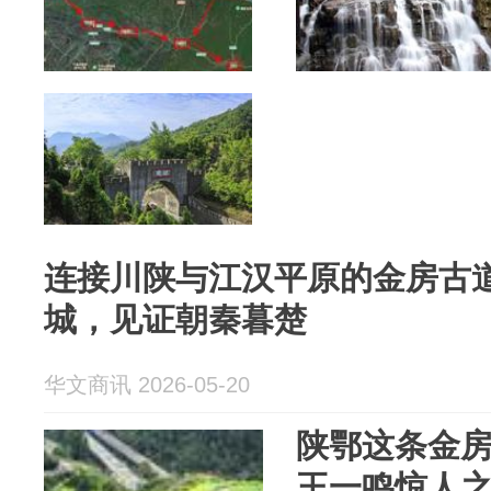
连接川陕与江汉平原的金房古
城，见证朝秦暮楚
华文商讯 2026-05-20
陕鄂这条金
王一鸣惊人