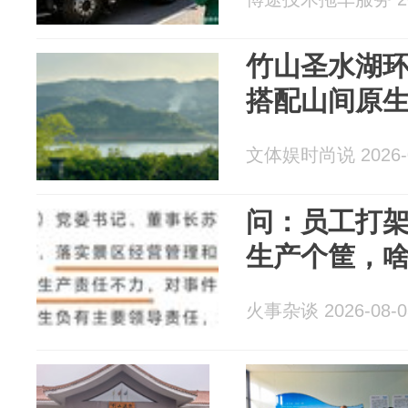
竹山圣水湖
搭配山间原
文体娱时尚说 2026-0
问：员工打
生产个筐，
火事杂谈 2026-08-0