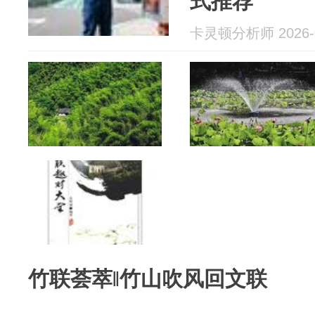
式推荐
卡灵顿分析师 2026-0
竹联荟萃‖竹山吹风回文联