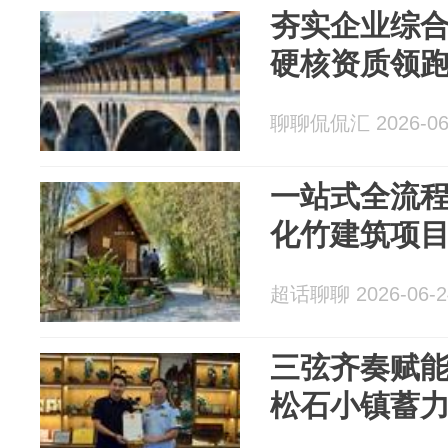
夯实企业综合
硬核资质领
聊聊侃侃汇 2026-06
一站式全流程
化竹建筑项
超话聊聊 2026-06-2
三弦齐奏赋
松石小镇蓄力