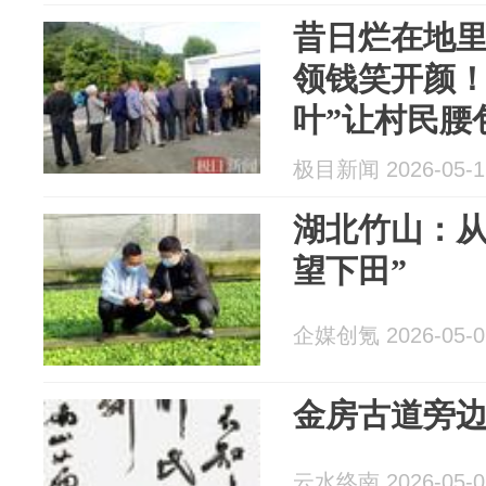
昔日烂在地
领钱笑开颜！
叶”让村民腰
极目新闻 2026-05-1
湖北竹山：从
望下田”
企媒创氪 2026-05-0
金房古道旁
云水终南 2026-05-0