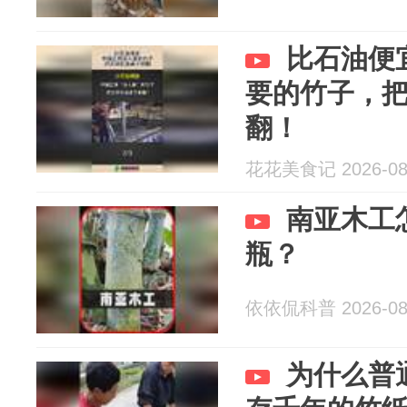
比石油便
要的竹子，
翻！
花花美食记 2026-08
南亚木工
瓶？
依依侃科普 2026-08
为什么普