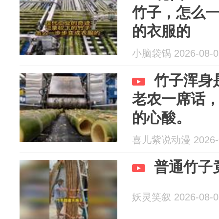
竹子，怎么
的衣服的
小脑袋锅 2026-08-0
竹子浑身
老农一席话
的心酸。
喜儿紫说动漫 2026-0
普通竹子
妖灵笑叙 2026-08-0