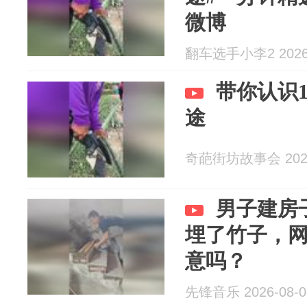
微博
翻车选手小李2 2026-
带你认识
途
奇葩街坊故事会 2026
男子建房
埋了竹子，
意吗？
先锋音乐 2026-08-0