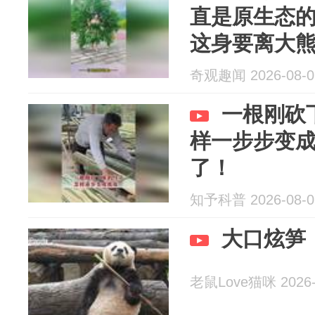
直是原生态的
这身要离大
奇观趣闻 2026-08-0
一根刚砍
样一步步变
了！
知予科普 2026-08-0
大口炫笋
老鼠Love猫咪 2026-