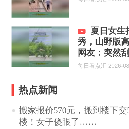
夏日女生
秀，山野版
网友：突然
跑啊
每日看点汇 2026-08
热点新闻
搬家报价570元，搬到楼下交5
楼！女子傻眼了……