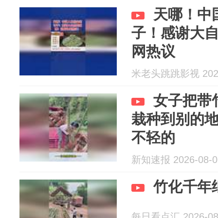
天哪！中
子！感谢大
网热议
米老头跳跳影视 2026
女子把带
栽种到别的
不轻的
新知速报 2026-08-0
竹化千年
每日看点汇 2026-08