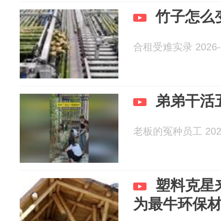
竹子怎么
合租受难实录 2026-0
弟弟干活
老板的冤种员工 2026
塑料克星
为最牛环保