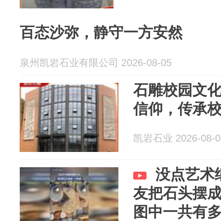
百态沙弥，静守一方安然
泉州凯岩石业有限公司 2026-08-05
石雕校园文
信仰，传承
凯岩石业 2026-08-0
没点艺术
友把石头摆
图中一共有