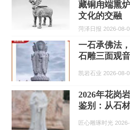
藏铜甪端熏
文化的交融
菏泽日报 2026-08-0
一石承佛法
石雕三面观
凯岩石业 2026-08-0
2026年花
鉴别：从石
匠心雕琢时光 2026-0