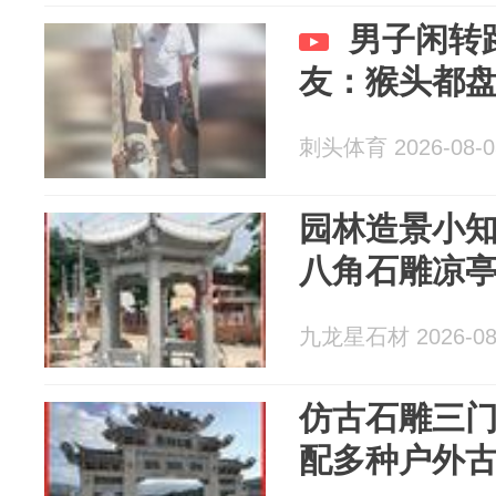
男子闲转
友：猴头都
刺头体育 2026-08-0
园林造景小
八角石雕凉
九龙星石材 2026-08
仿古石雕三
配多种户外