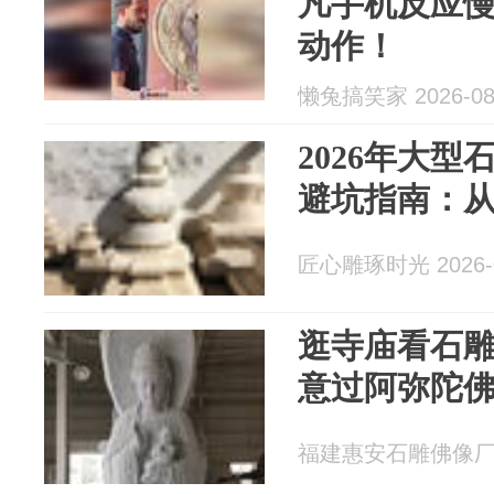
凡手机反应
动作！
懒兔搞笑家 2026-08
2026年大
避坑指南：
匠心雕琢时光 2026-0
逛寺庙看石
意过阿弥陀
福建惠安石雕佛像厂 20