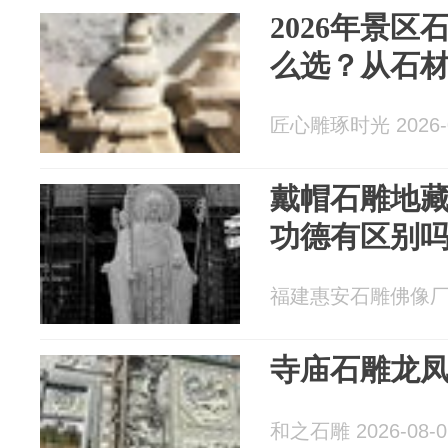
2026年景
么选？从石
匠心雕琢时光 2026-0
戴帽石雕地
功德有区别
福建惠安石雕佛像厂 20
寺庙石雕龙
和之石雕 2026-08-0