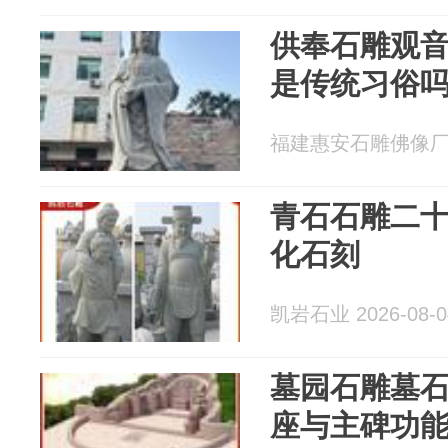
供奉石雕观
是传统习俗
福建惠安石雕佛像厂 20
青石石雕二
化石刻
凯岩石业 2026-08-0
墓园石雕墓
座与主碑功