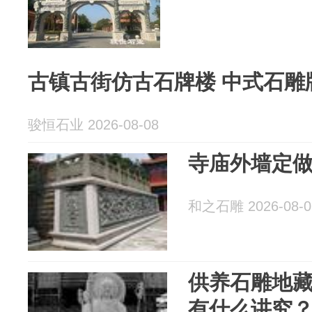
古镇古街仿古石牌楼 中式石雕
骏恒石业 2026-08-08
寺庙外墙定
和之石雕 2026-08-0
供养石雕地
有什么讲究