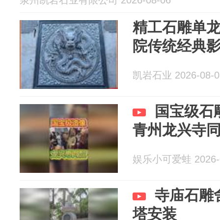
泉州凯岩石业有限公司 2026-08-06
精工石雕单
院传统经典
凯岩石业 2026-08-0
国宝级石
青州龙兴寺
娱乐小可爱蛙 2026-0
寺庙石雕
塔安装