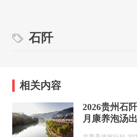
石阡
相关内容
2026贵州石
月康养泡汤
北青美途旅行社 2026