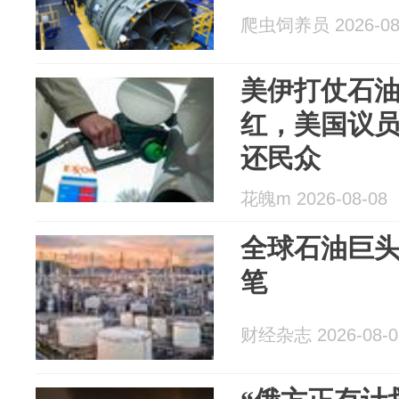
爬虫饲养员 2026-08
美伊打仗石
红，美国议
还民众
花魄m 2026-08-08
全球石油巨
笔
财经杂志 2026-08-0