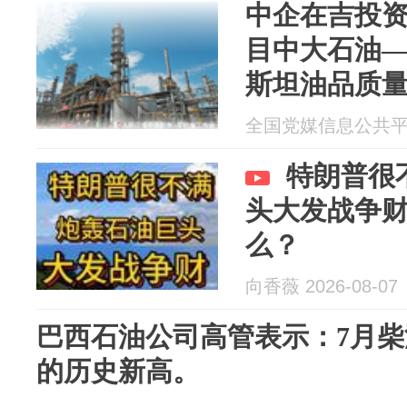
中企在吉投
目中大石油—
斯坦油品质
平”
全国党媒信息公共平台 2
特朗普很
头大发战争
么？
向香薇 2026-08-07
巴西石油公司高管表示：7月柴
的历史新高。