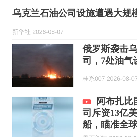
乌克兰石油公司设施遭遇大规
新华社 2026-08-07
俄罗斯袭击
司，7处油气
桂系007 2026-08-0
阿布扎比
司斥资13亿
船，瞄准全