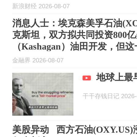
新浪财经 2026-08-07
消息人士：埃克森美孚石油(XO
克斯坦，双方拟共同投资800
（Kashagan）油田开发，但
取...
金融界 2026-08-07
地球上最
干干存钱日记 2026-0
美股异动 西方石油(OXY.US)