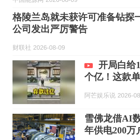
格陵兰岛就未获许可准备钻探
公司发出严厉警告
财联社 2026-08-09
开局白给1
个亿！这款
阿芒娱乐说 2026-08
雪佛龙借AI数
年供电200