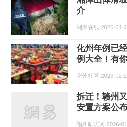
介
湘潭在线 2026-04-2
化州年例已
例大全！有
化州社区 2026-02-2
拆迁！赣州又
安置方案公
赣州晒房网 2026-01