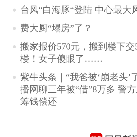
台风“白海豚“登陆 中心最大
费大厨“塌房”了？
搬家报价570元，搬到楼下交5
楼！女子傻眼了……
紫牛头条｜“我爸被‘崩老头’
播网聊三年被“借”8万多 警
筹钱偿还