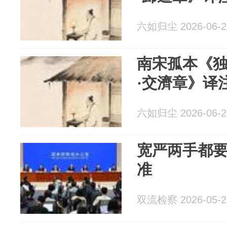
六如归尘 2026-06-2
南宋孤本《独
·‍交濟章》译
六如归尘 2026-06-2
宽严两手都
准
双流检察 2026-05-2