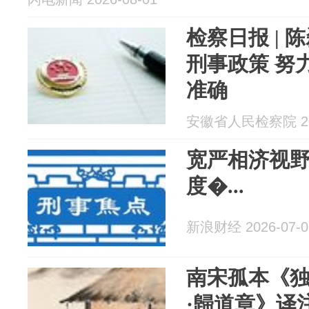
检察日报 |
刑事政策 努
准确
安徽省人民检察院 202
宽严相济视
度�...
新浪财经 2026-07-0
南宋孤本《独
·‍歸道章》译