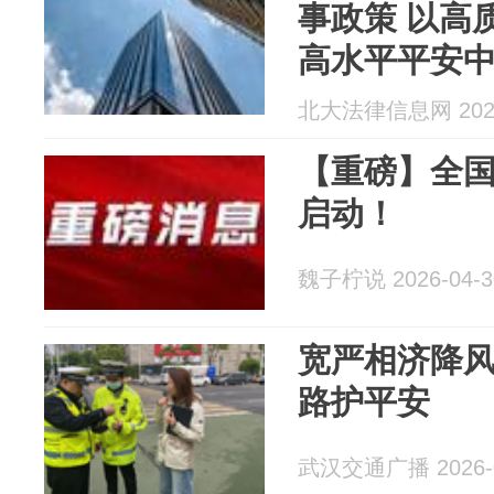
事政策 以高
高水平平安
| 中国刑事法杂
北大法律信息网 2026
【重磅】全国
启动！
魏子柠说 2026-04-3
宽严相济降风
路护平安
武汉交通广播 2026-0