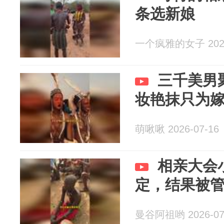
条选新娘
一个疯雅的女子 2026
三千美男
妆艳抹只为
萌啾啾 2026-07-16
相亲大会
定，结果被
曼谷阿祖哟 2026-07