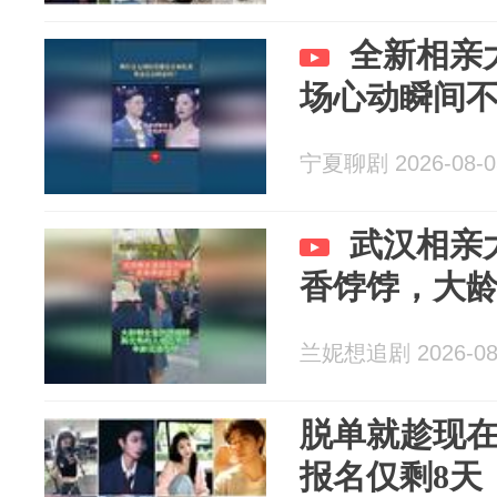
全新相亲
场心动瞬间
宁夏聊剧 2026-08-0
武汉相亲
香饽饽，大
兰妮想追剧 2026-08
脱单就趁现
报名仅剩8天