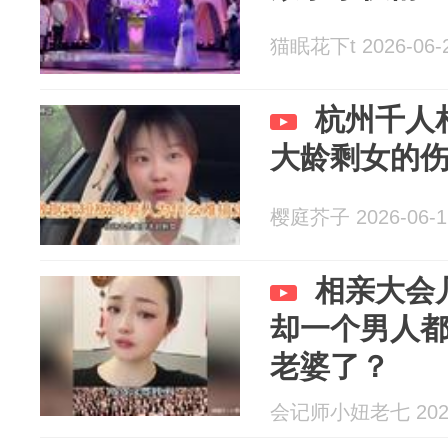
猫眠花下t 2026-06-
杭州千人
大龄剩女的
樱庭芥子 2026-06-1
相亲大会
却一个男人
老婆了？
会记师小妞老七 2026