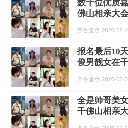
数千位优质
佛山相亲大
齐鲁壹点 2026-08-0
报名最后10
俊男靓女在
齐鲁壹点 2026-08-0
全是帅哥美
千佛山相亲