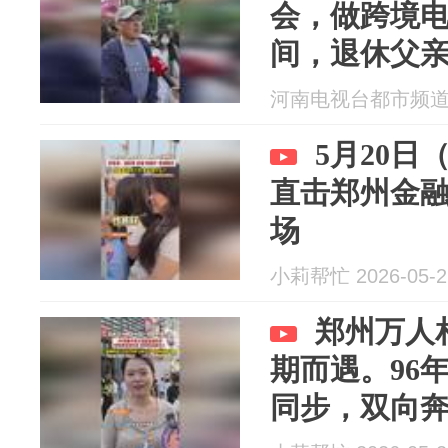
会，做跨境
间，退休父
对象
河南电视台都市频道 20
5月20
直击郑州金
场
小莉帮忙 2026-05-2
郑州万人
期而遇。96
同步，双向