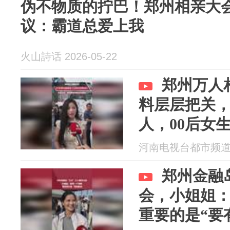
伪不物质的拧巴！郑州相亲大会
议：霸道总爱上我
火山詩话 2026-05-22
郑州万人
料层层把关
人，00后女
本地男生
河南电视台都市频道 20
郑州金融岛
会，小姐姐
重要的是“要