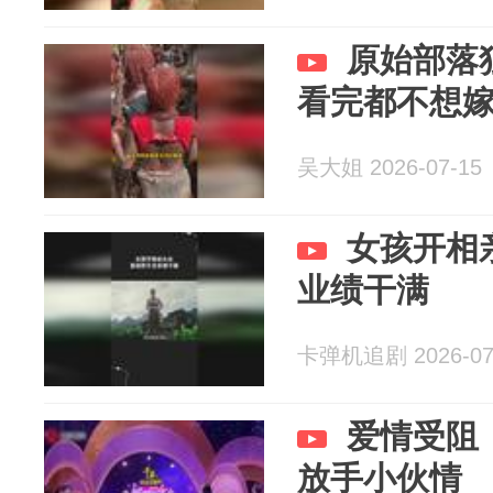
原始部落
看完都不想
吴大姐 2026-07-15
女孩开相
业绩干满
卡弹机追剧 2026-07
爱情受阻
放手小伙情