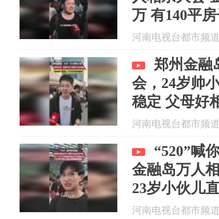
万 有140平
本地独生女 ”
河南电视台都市频道 20
郑州金融岛
会，24岁帅
稳定 父母好
人 不会有很
河南电视台都市频道 20
“520”
金融岛万人
23岁小伙儿
河南电视台都市频道 20