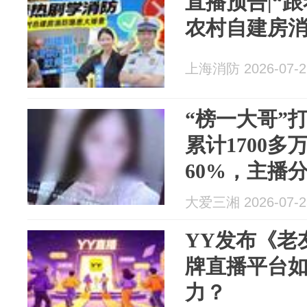
直播预告|“
农村自建房
上海消防 2026-07-2
“榜一大哥”
累计1700
60%，主播
后起诉要求
大爱三湘 2026-07-2
YY发布《老
牌直播平台
力？