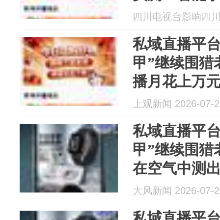
尿酸和胆固
四川电视台影响四川 20
私域直播平台
甲”继续围猎
播月花上万
上观新闻 2026-07-2
私域直播平台
甲”继续围猎
在空气中测
老人看直播
大风新闻 2026-07-2
私域直播平台