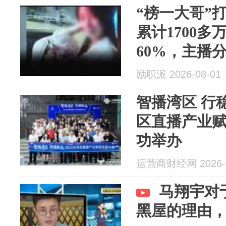
“榜一大哥”
累计1700
60%，主播
后起诉要求
励职派 2026-08-01
智播湾区 行稳
区直播产业
功举办
运营商财经网 2026-0
马翔宇对
黑屋的理由