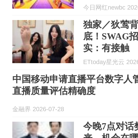
今日网红newbc 2026
独家／狄莺
底！SWAG
实：有接触
ETtoday星光云 2026
中国移动申请直播平台数字人
直播质量评估精确度
金融界 2026-07-28
今晚7点对话
来，机会在