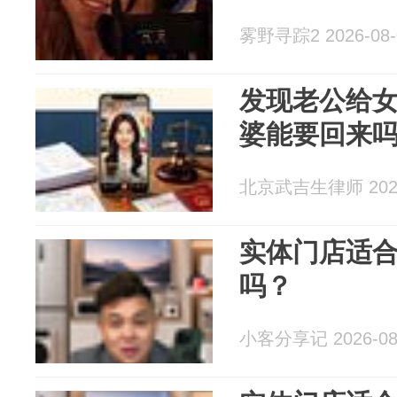
雾野寻踪2 2026-08-
发现老公给
婆能要回来
北京武吉生律师 2026
实体门店适
吗？
小客分享记 2026-08