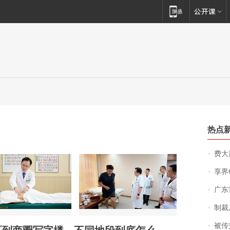
热点
费大厨
享界
广东雷州
制裁
被传交付严重超