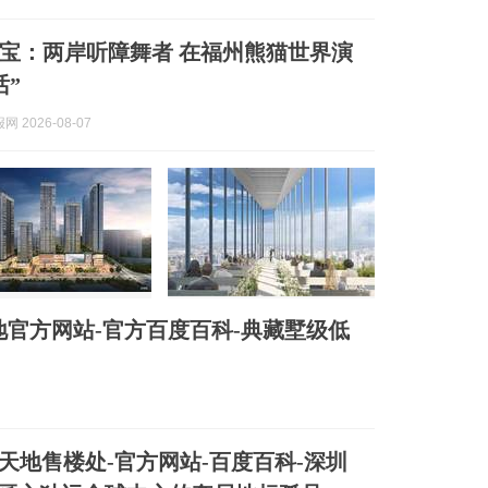
宝：两岸听障舞者 在福州熊猫世界演
话”
 2026-08-07
地官方网站-官方百度百科-典藏墅级低
天地售楼处-官方网站-百度百科-深圳