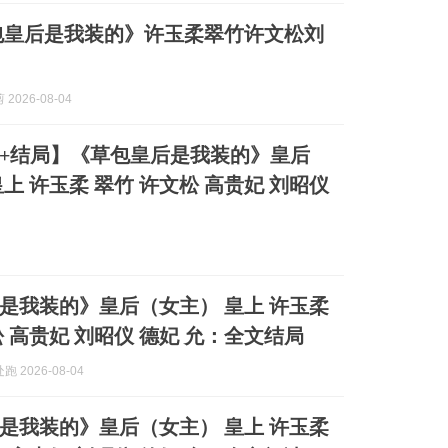
包皇后是我装的》许玉柔翠竹许文松刘
2026-08-04
+结局】《草包皇后是我装的》皇后
上 许玉柔 翠竹 许文松 高贵妃 刘昭仪
是我装的》皇后（女主） 皇上 许玉柔
松 高贵妃 刘昭仪 德妃 允：全文结局
 2026-08-04
是我装的》皇后（女主） 皇上 许玉柔