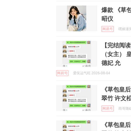
爆款 《草
昭仪
网易号
嘿姬漫剪 
【完结阅读
（女主） 皇
德妃 允
网易号
爱笑运气旺 2026-08-04
《草包皇后
翠竹 许文
网易号
雨哥随处跑
《草包皇后