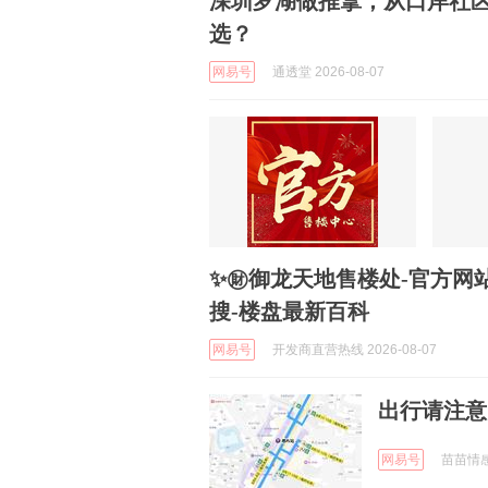
深圳罗湖做推拿，从口岸社
选？
网易号
通透堂 2026-08-07
✨㊖御龙天地售楼处-官方网站
搜-楼盘最新百科
网易号
开发商直营热线 2026-08-07
出行请注意
网易号
苗苗情感说