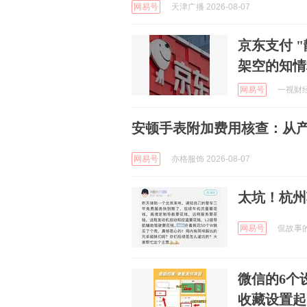
网易号
天津广播 2026-08-07
京东支付 "
架空的知情
网易号
一视财经 
安顿手表附加费用核查：从
网易号
亦格服饰 2026-08-07
太坑！杭州
网易号
侃故事的阿
微信的6个
收藏设置起