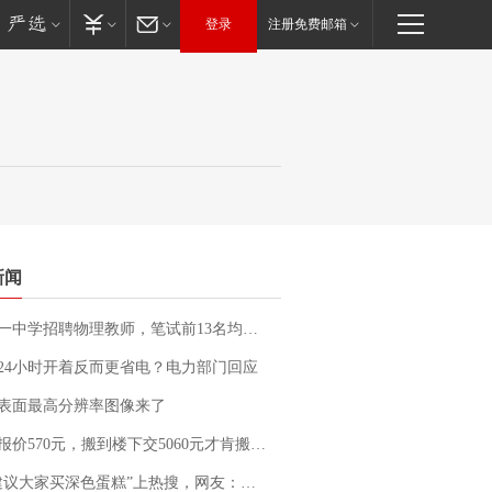
登录
注册免费邮箱
新闻
招聘物理教师，笔试前13名均遭淘汰？教育局：已叫停招聘，成立调查组全面核查
24小时开着反而更省电？电力部门回应
表面最高分辨率图像来了
价570元，搬到楼下交5060元才肯搬上楼！女子傻眼了……
建议大家买深色蛋糕”上热搜，网友：天塌了！