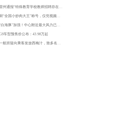
通报“特殊教育学校教师招聘存在违规行为”：已启动问责程序 副校长被停职
“全国小炒肉大王”称号，仅凭视频评出？中国烹饪协会回应
白海豚”加强！中心附近最大风力已达15级 最新研判
G9车型预售价公布：43.98万起
客发放西梅汁，致多名乘客在飞行途中排队上厕所！乘客：机上100多人只有2个厕所；客服回应：并非每架飞机都会发放西梅汁