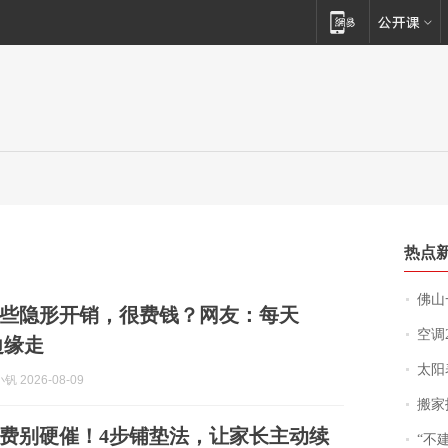
热点
佛山一中学
些隐形开销，很费钱？网友：每天
空调
边缘走
太阳
 2026-08-09
搬家报
费别硬催！4步铺垫法，让家长主动续
“不