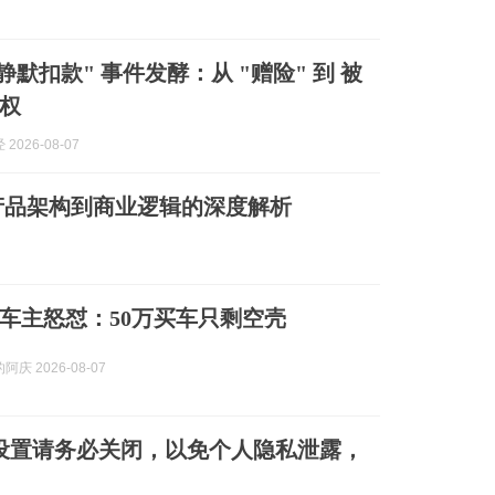
静默扣款" 事件发酵：从 "赠险" 到 被
权
2026-08-07
产品架构到商业逻辑的深度解析
车主怒怼：50万买车只剩空壳
庆 2026-08-07
设置请务必关闭，以免个人隐私泄露，