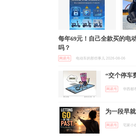
每年69元！自己全款买的电
吗？
网易号
电动车的那些事儿 2026-08-06
“交个停车
网易号
华西都市报
为一段早就
网易号
宅家小欢喜