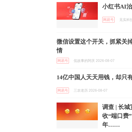
小红书AI
网易号
见实科技 
微信设置这个开关，抓紧关
情
网易号
侃故事的阿庆 2026-08-07
14亿中国人天天用钱，却只有
网易号
三农老历 2026-08-07
调查 | 长
收“端口费
年……