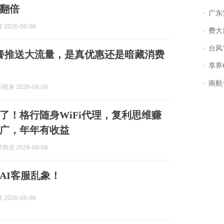
翻倍
广东雷州
2026-08-08
费大厨
台风“
餐推送大流量，是真优惠还是暗藏消费
享界
南航一航班疑向乘
泉 2026-08-08
了！格行随身WiFi代理，复利思维赚
广，年年有收益
业 2026-08-08
AI客服乱象！
2026-08-08