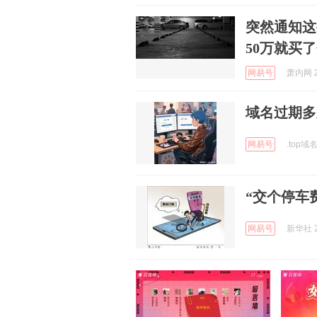
突然通知这
50万就买
网易号
萧内网 2
域名过期多
网易号
.top域名
“交个停车
网易号
新华社 2