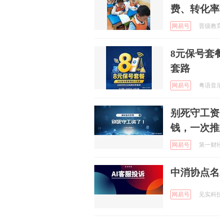
费、转化率
网易号
晋级教育 
8元保号套
套路
网易号
粤语音乐喷
别死守工资
钱，一次推
网易号
第一财经商
中消协点名
网易号
见实科技 