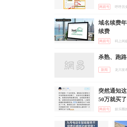
网易号
呼呼历史论
域名续费年
续费
网易号
码上闲叙 
杀熟、跑路
新闻
龙川发布 
突然通知这
50万就买
网易号
娱乐圈的笔