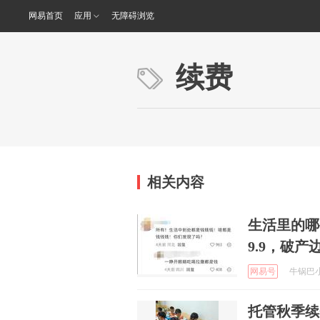
网易首页
应用
无障碍浏览
续费
相关内容
生活里的哪
9.9，破产
网易号
牛锅巴小钒
托管秋季续