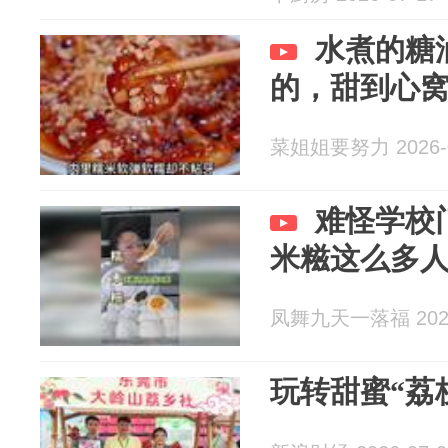
水煮的糖
的，甜到心
菜姐姐要努力 2026-0
难怪学校
米糍这么多
凤舞九天一落福 2026
玩转甜蜜“荔枝