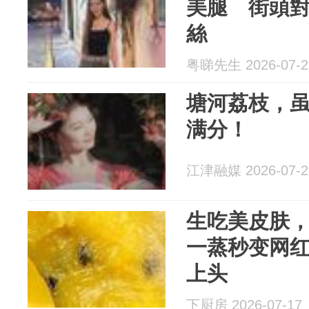
美腿 街頭
絲
粤睇先生 2026-07-2
塘河荔枝，
满分！
江津融媒 2026-07-2
生吃美皮肤
一蒸秒变网
上头
下厨房 2026-07-17