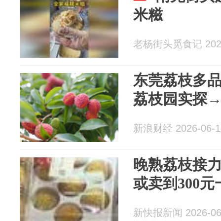
米糍
老杨街头觅食记 2026
东莞荔枝多
荔枝园实探
新浪财经 2026-06-1
晚熟荔枝接
或卖到300元
新快报新闻 2026-06