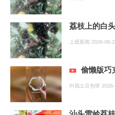
荔枝上的白头
上观新闻 2026-06-2
偷懒版巧
叫我土豆包呀 2026-0
汕头雷岭荔枝