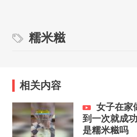
糯米糍
相关内容
女子在家
到一次就成
是糯米糍吗