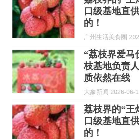
口级基地直
的！
广州生活美食圈 2026
“荔枝界爱马仕
枝基地负责
质依然在线
大象新闻 2026-06-1
荔枝界的“王
口级基地直
的！