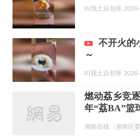
叫我土豆包呀 2026-0
不开火的
～
叫我土豆包呀 2026-0
燃动荔乡竞逐巅
年“荔BA”
潮南在线（潮南区委宣传