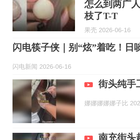
怎么到两广
枝了T-T
果壳 2026-06-16
闪电筷子侠｜别“炫”着吃！日啖
闪电新闻 2026-06-16
街头纯手
娜娜娜娜娜子比 2026
南充街头