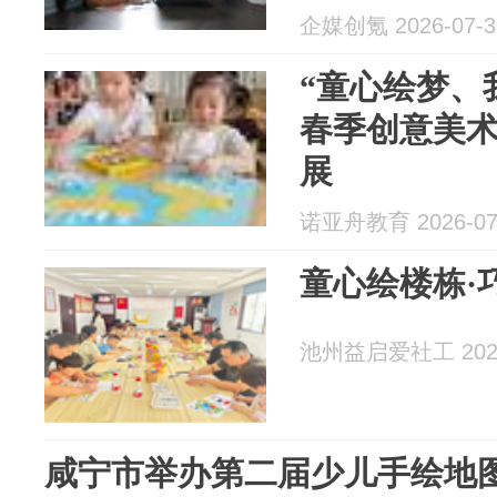
企媒创氪 2026-07-3
“童心绘梦、我
春季创意美
展
诺亚舟教育 2026-07
童心绘楼栋·
池州益启爱社工 2026
咸宁市举办第二届少儿手绘地图