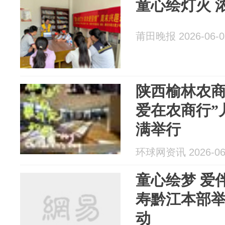
童心绘灯火 
莆田晚报 2026-06-0
陕西榆林农商
爱在农商行”
满举行
环球网资讯 2026-06
童心绘梦 爱
寿黔江本部
动