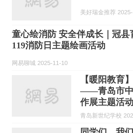
美好瑞金推荐 2025-1
童心绘消防 安全伴成长｜冠县育才双语学校开展
119消防日主题绘画活动
网易聊城 2025-11-10
【暖阳教育】
——青岛市
作展主题活
启动
青岛新世纪学校 2025
同学们，我