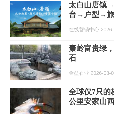
太白山唐镇
台→户型→
在线营销中心 2026-0
秦岭富贵绿
石
金盆石业 2026-08-0
全球仅7只的
公里安家山