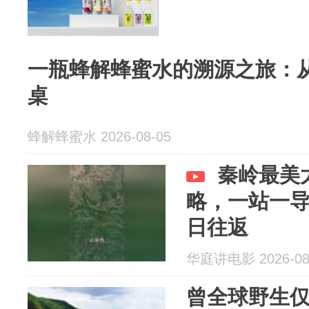
一瓶蜂解蜂蜜水的溯源之旅：
桌
蜂解蜂蜜水 2026-08-05
秦岭最美
略，一站一导
日往返
华庭讲电影 2026-08
曾全球野生仅