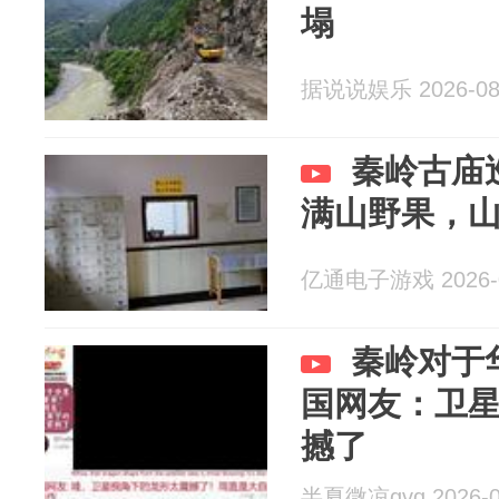
塌
据说说娱乐 2026-08
秦岭古庙
满山野果，
亿通电子游戏 2026-0
秦岭对于
国网友：卫
撼了
半夏微凉qvq 2026-0