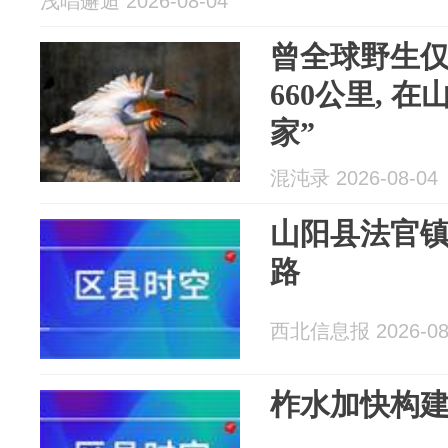
浅唱邂逅 2026-08-04
曾全球野生仅
660公里, 
家”
混沌录 2026-08-04
山阳县法官
路
西北信息报 2026-08
柞水加快构