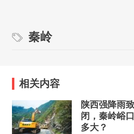
秦岭
相关内容
陕西强降雨致
闭，秦岭峪
多大？