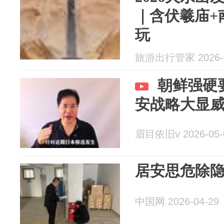
｜含伏羲庙+
玩
旅游出行管家 2026-0
朝鲜强硬
安战略大显
眉目依旧v 2026-05-
居安思危除隐
中国网 2026-04-29