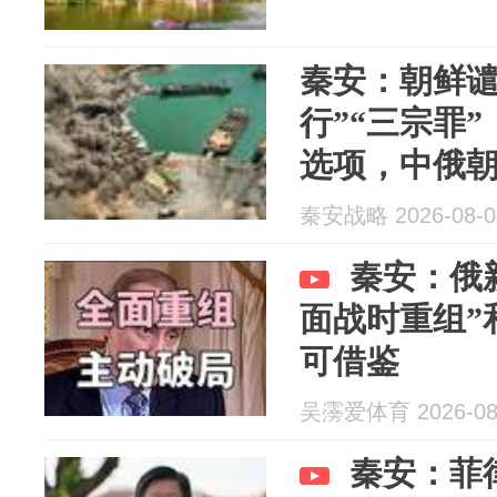
秦安：朝鲜谴
行”“三宗罪
选项，中俄
秦安战略 2026-08-0
秦安：俄
面战时重组”
可借鉴
吴霶爱体育 2026-08
秦安：菲