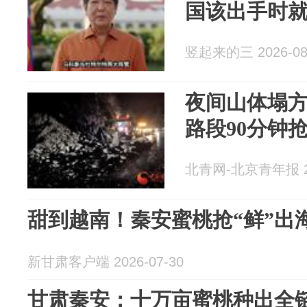
国该出手时
竖起来的三 2026-08
夜间山体塌方阻
路段90分钟
北青网-北京青年报 20
甜到越南！秦安蜜桃抢“鲜”出
新甘肃客户端 2026-07-30
甘肃秦安：十万亩蜜桃种出全