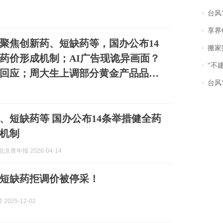
台风“
享界
聚焦创新药、短缺药等，国办公布14
搬家报
药价形成机制；AI广告现诡异画面？
“不
回应；周大生上调部分黄金产品品牌
台风“
、短缺药等 国办公布14条举措健全药
机制
京青年报 2026-04-14
短缺药拒调价被停采！
2025-12-02