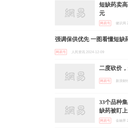
短缺药卖高
元
网易号
健识局 2
强调保供优先 一图看懂短缺
网易号
人民资讯 2024-12-09
二度砍价，
网易号
新浪财经 
33个品种
缺药被盯上
网易号
金融界 2