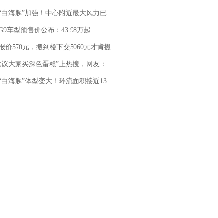
白海豚”加强！中心附近最大风力已达15级 最新研判
G9车型预售价公布：43.98万起
价570元，搬到楼下交5060元才肯搬上楼！女子傻眼了……
建议大家买深色蛋糕”上热搜，网友：天塌了！
白海豚”体型变大！环流面积接近13个浙江那么大