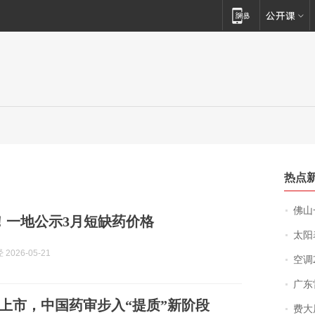
热点
佛山一中学
！一地公示3月短缺药价格
太阳
2026-05-21
空调
广东雷州
批上市，中国药审步入“提质”新阶段
费大厨