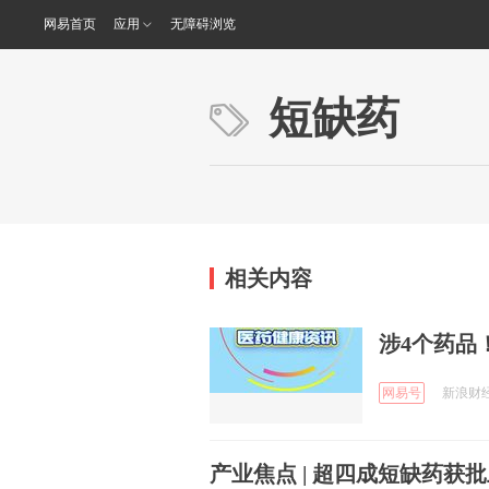
网易首页
应用
无障碍浏览
短缺药
相关内容
涉4个药品
网易号
新浪财经 
产业焦点 | 超四成短缺药获