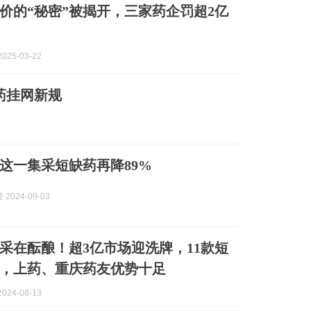
价的“秘密”被揭开，三家药企罚超2亿
025-03-22
药挂网新规
这一集采短缺药再降89%
2024-09-03
集采在酝酿！超3亿市场迎洗牌，11款短
，上药、重庆药友优势十足
024-08-13