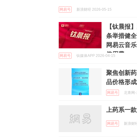
网易号
新浪财经 2026-05-15
【钛晨报】
条举措健全
网易云音乐
使用费
网易号
钛媒体APP 2026-04-15
聚焦创新药
品价格形成
网易号
北青网-北
上药系一款
网易号
新浪财经 