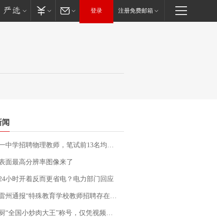
登录
注册免费邮箱
新闻
招聘物理教师，笔试前13名均遭淘汰？教育局：已叫停招聘，成立调查组全面核查
表面最高分辨率图像来了
24小时开着反而更省电？电力部门回应
通报“特殊教育学校教师招聘存在违规行为”：已启动问责程序 副校长被停职
“全国小炒肉大王”称号，仅凭视频评出？中国烹饪协会回应