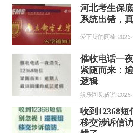
河北考生保
系统出错，
爱下厨的阿椅 2026-0
催收电话一夜消
紧随而来：
逻辑
娱乐圈见解说 2026-0
收到12368
移交涉诉信