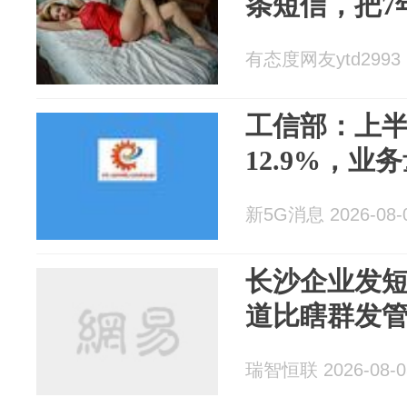
条短信，把7
有态度网友ytd2993 2
工信部：上
12.9%，业
新5G消息 2026-08-
长沙企业发
道比瞎群发
瑞智恒联 2026-08-0