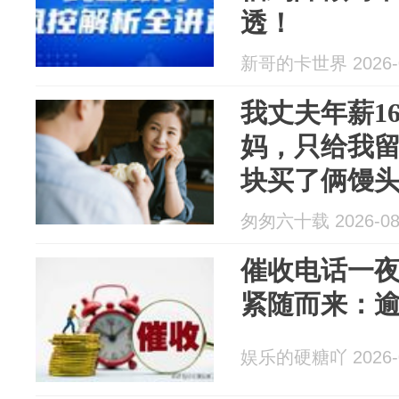
透！
新哥的卡世界 2026-0
我丈夫年薪1
妈，只给我留
块买了俩馒头
个月的差事，
匆匆六十载 2026-08
接来电和11
催收电话一夜消
紧随而来：
娱乐的硬糖吖 2026-0