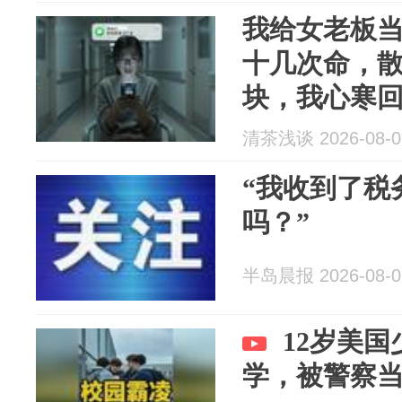
我给女老板当
十几次命，散
块，我心寒
来短信：卡
清茶浅谈 2026-08-0
数
“我收到了税
吗？”
半岛晨报 2026-08-0
12岁美
学，被警察