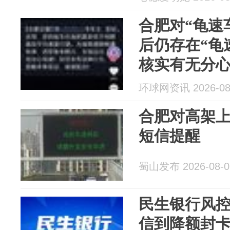
合肥对“龟速
后仍存在“龟
核实有无分心
来已查实182
环球网资讯 2026-08
合肥对高架上
短信提醒
蜀山发布 2026-08-0
民生银行风
信到降额封