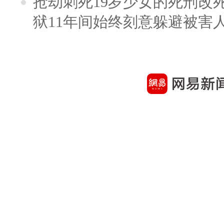
抢劫刺死19岁少女的死刑改
狱11年间始终刻意躲避被害