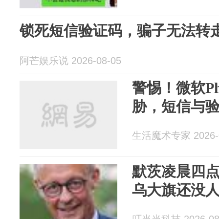
锁死短信验证码，骗子无法转
阿芒娱乐说 2026-08-05
警惕！微软Pho
胁，短信与
生活魔术专家 2026-0
默茨凌晨四
乌大旗还没