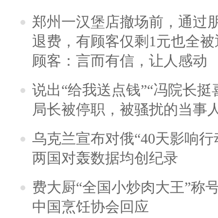
郑州一汉堡店撤场前，通过
退费，有顾客仅剩1元也全被
顾客：言而有信，让人感动
说出“给我送点钱”“冯院长挺
局长被停职，被骚扰的当事
乌克兰宣布对俄“40天影响行
两国对轰数据均创纪录
费大厨“全国小炒肉大王”称
中国烹饪协会回应