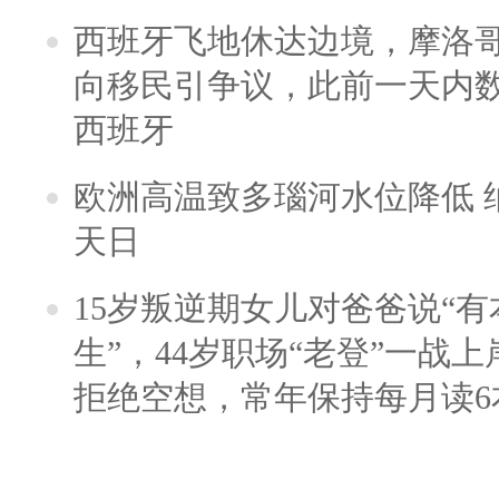
西班牙飞地休达边境，摩洛
向移民引争议，此前一天内
西班牙
欧洲高温致多瑙河水位降低 
天日
15岁叛逆期女儿对爸爸说“
生”，44岁职场“老登”一战上岸
拒绝空想，常年保持每月读6