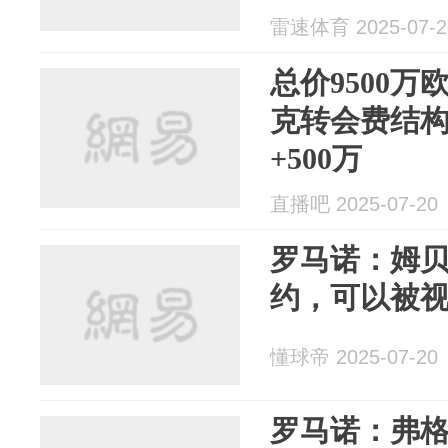
雷速体育 2025-07-2
总价9500
克转会费结构80
+500万
直播吧 2025-07-20
罗马诺：姆
约，可以被
懂球帝 2025-07-20
罗马诺：弗