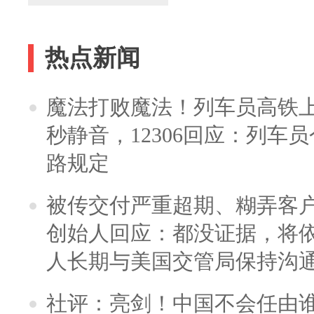
热点新闻
魔法打败魔法！列车员高铁
秒静音，12306回应：列车
路规定
被传交付严重超期、糊弄客
创始人回应：都没证据，将依
人长期与美国交管局保持沟通
社评：亮剑！中国不会任由