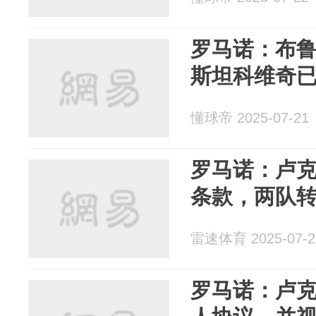
罗马诺：布
斯坦科维奇
懂球帝 2025-07-21
罗马诺：卢
条款，两队转
雷速体育 2025-07-2
罗马诺：卢