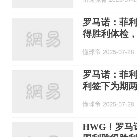
罗马诺：菲
得胜利体检
懂球帝 2025-07-28
罗马诺：菲
利签下为期
懂球帝 2025-07-28
HWG！罗马