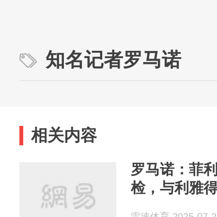
知名记者罗马诺
相关内容
罗马诺：菲
检，与利雅得
雷速体育 2025-07-2