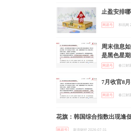
止盈安排哪
网易号
和讯网 2
周末信息如
是黑色星期
网易号
春江财富 
7月收官8
网易号
春江财富 
花旗：韩国综合指数出现逢低买
网易号
新浪财经 2026-07-31