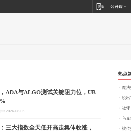
热点
魔法打败魔
%，ADA与ALGO测试关键阻力位，UB
说出“给我
1%
社评
 2026-08-06
乌克兰宣
评：三大指数全天低开高走集体收涨，
被传交付严重超