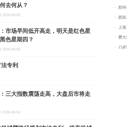
何去何从？
郑州一汉堡店
2026-08-05
西班牙飞地
上海飞东
评：市场早间低开高走，明天是红色星
费大厨
黑色星期四？
15岁叛逆期女
2026-08-05
方法专利
评：三大指数震荡走高，大盘后市将走
2026-08-04