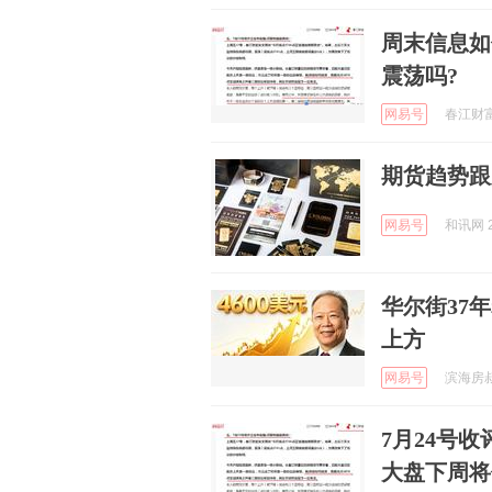
周末信息如
震荡吗?
网易号
春江财富 
期货趋势跟
网易号
和讯网 2
华尔街37
上方
网易号
滨海房叔 
7月24号
大盘下周将