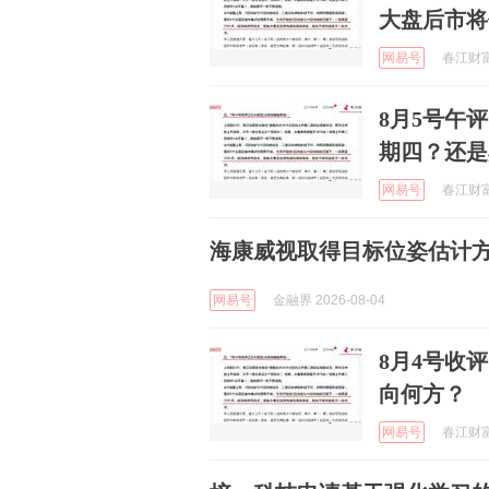
大盘后市将
网易号
春江财富 
8月5号午
期四？还是
网易号
春江财富 
海康威视取得目标位姿估计
网易号
金融界 2026-08-04
8月4号收
向何方？
网易号
春江财富 