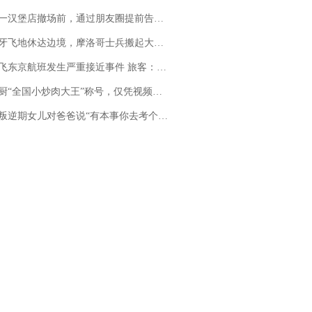
撤场前，通过朋友圈提前告知逐一退费，有顾客仅剩1元也全被退回，分文不少；顾客：言而有信，让人感动
休达边境，摩洛哥士兵搬起大石块投向移民引争议，此前一天内数万人从摩洛哥涌入西班牙
京航班发生严重接近事件 旅客：正常下降后突然拉升，下飞机时都不知险些撞机
“全国小炒肉大王”称号，仅凭视频评出？中国烹饪协会回应
儿对爸爸说“有本事你去考个研究生”，44岁职场“老登”一战上岸“985”；父亲坦言拒绝空想，常年保持每月读6本书的习惯