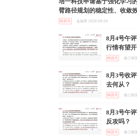
培一科技申请基于强化学习
臂路径规划的稳定性、收敛
网易号
金融界 2026-08-04
8月4号午
行情有望开
网易号
春江财富 
8月3号收
去何从？
网易号
春江财富 
8月3号午
反攻吗？
网易号
春江财富 