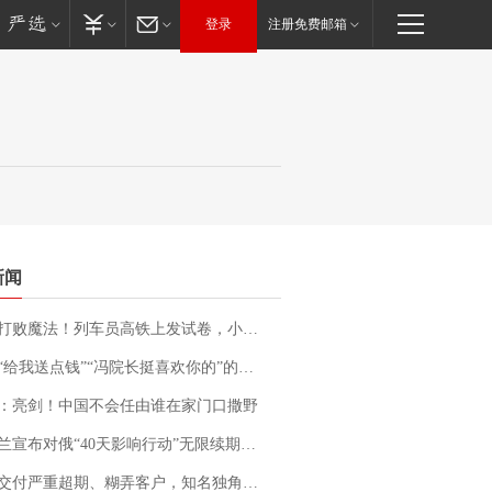
登录
注册免费邮箱
新闻
法！列车员高铁上发试卷，小朋友一秒静音，12306回应：列车员个人行为，不是铁路规定
送点钱”“冯院长挺喜欢你的”的执行局局长被停职，被骚扰的当事人还有问题待解决
：亮剑！中国不会任由谁在家门口撒野
布对俄“40天影响行动”无限续期，7月两国对轰数据均创纪录
期、糊弄客户，知名独角兽车企创始人回应：都没证据，将依法采取措施，“本人长期与美国交管局保持沟通，对方表示肯定”