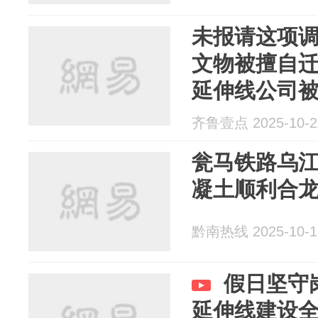
未报请这项
文物被擅自
延伸线公司
齐鲁壹点 2025-10-2
瓮马铁路乌
凝土顺利合
黔南热线 2025-10-1
假日坚守
延伸线建设