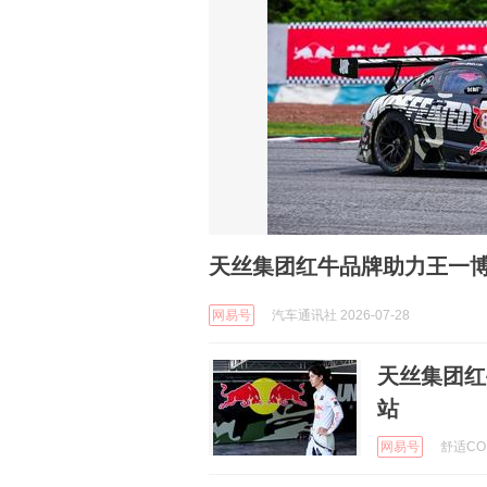
天丝集团红牛品牌助力王一博出
网易号
汽车通讯社 2026-07-28
天丝集团红
站
网易号
舒适COM