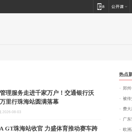
热点
郑州一汉堡店
管理服务走进千家万户！交通银行沃
被传交付严重超
富万里行珠海站圆满落幕
费大厨
2026-08-03
广东雷州
NA GT珠海站收官 力盛体育推动赛车跨
欧洲