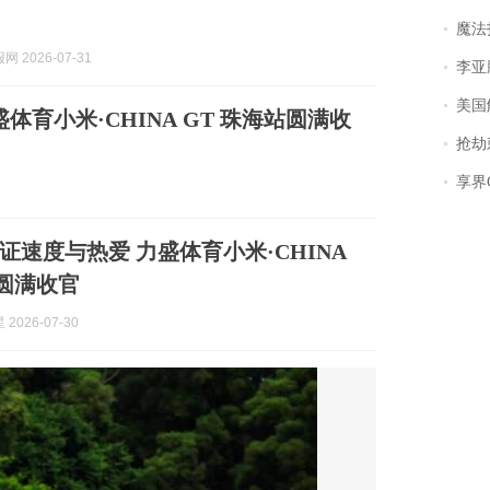
魔法打败魔
 2026-07-31
李亚鹏含泪感谢“
美国
育小米·CHINA GT 珠海站圆满收
抢劫刺死
享界
证速度与热爱 力盛体育小米·CHINA
站圆满收官
2026-07-30