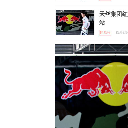
天丝集团红
站
网易号
松果财经 