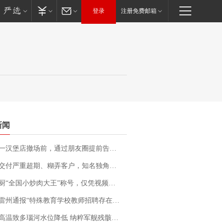
登录
注册免费邮箱
新闻
撤场前，通过朋友圈提前告知逐一退费，有顾客仅剩1元也全被退回，分文不少；顾客：言而有信，让人感动
期、糊弄客户，知名独角兽车企创始人回应：都没证据，将依法采取措施，“本人长期与美国交管局保持沟通，对方表示肯定”
“全国小炒肉大王”称号，仅凭视频评出？中国烹饪协会回应
通报“特殊教育学校教师招聘存在违规行为”：已启动问责程序 副校长被停职
高温致多瑙河水位降低 纳粹军舰残骸重见天日