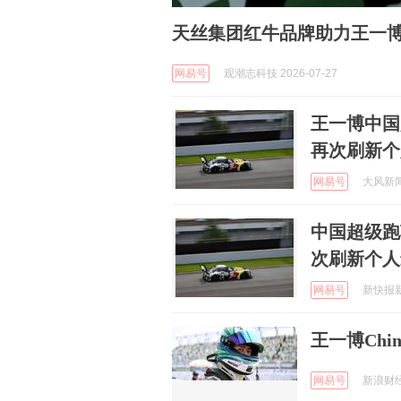
天丝集团红牛品牌助力王一博出
网易号
观潮志科技 2026-07-27
王一博中国
再次刷新个
网易号
大风新闻 
中国超级跑
次刷新个人
网易号
新快报新闻
王一博Chi
网易号
新浪财经 