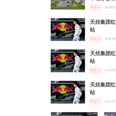
网易号
新浪财经 
天丝集团红
站
网易号
潇湘晨报 
天丝集团红
站
网易号
ams车评
天丝集团红
站
网易号
时尚优刊 