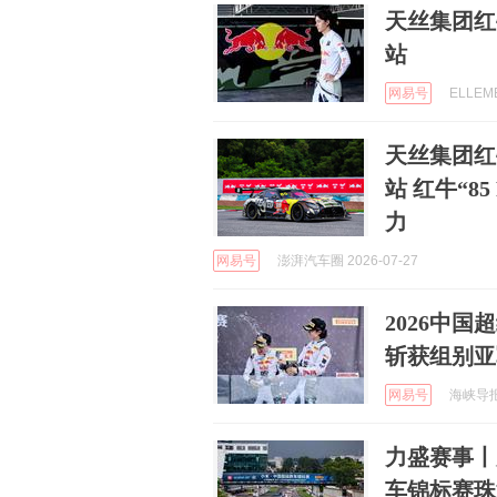
天丝集团红
站
网易号
ELLEM
天丝集团红
站 红牛“8
力
网易号
澎湃汽车圈 2026-07-27
2026中
斩获组别亚
网易号
海峡导报大
力盛赛事丨
车锦标赛珠