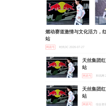
燃动赛道激情与文化活力，红牛
站
网易号
时尚3C 2026-07-27
天丝集团红
站
网易号
和讯网 2
天丝集团红
站
网易号
综合资讯 