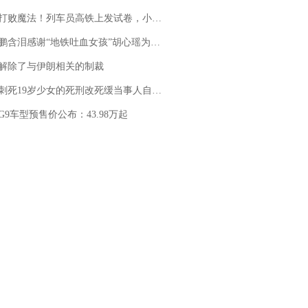
法！列车员高铁上发试卷，小朋友一秒静音，12306回应：列车员个人行为，不是铁路规定
地铁吐血女孩”胡心瑶为嫣然天使捐99999元：这份捐赠太沉重，尊重其捐赠意愿，个人向胡心瑶和她的病友之家各捐赠99999元
解除了与伊朗相关的制裁
19岁少女的死刑改死缓当事人自述：出狱11年间始终刻意躲避被害人家属
G9车型预售价公布：43.98万起