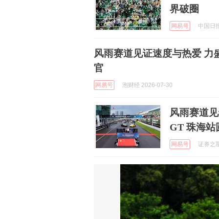
界破圈
网易号
中国日报网
风雨赛道见证速度与热爱 力盛体
官
网易号
泡财经 2026-07-30
风雨赛道见
GT 珠海
网易号
证券之星 