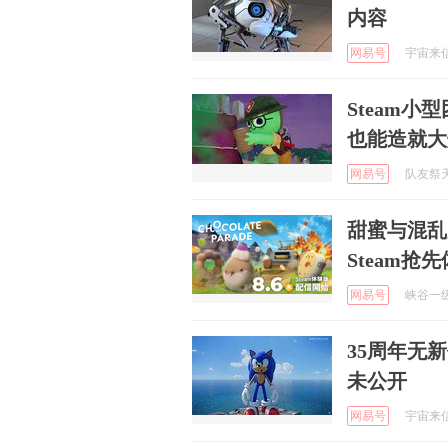
内容
网易号
宇宙来信发
Steam
也能造就大
网易号
队友祭天法
甜蜜与混乱并存
Steam抢
网易号
峡谷一级保
35周年无
未公开
网易号
宇宙来信发