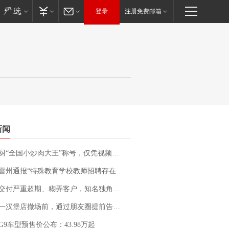
登录
注册免费邮箱
新闻
“全国小炒肉大王”称号，仅凭视频评出？中国烹饪协会回应
通报“特殊教育学校教师招聘存在违规行为”：已启动问责程序 副校长被停职
期、糊弄客户，知名独角兽车企创始人回应：都没证据，将依法采取措施，“本人长期与美国交管局保持沟通，对方表示肯定”
撤场前，通过朋友圈提前告知逐一退费，有顾客仅剩1元也全被退回，分文不少；顾客：言而有信，让人感动
G9车型预售价公布：43.98万起