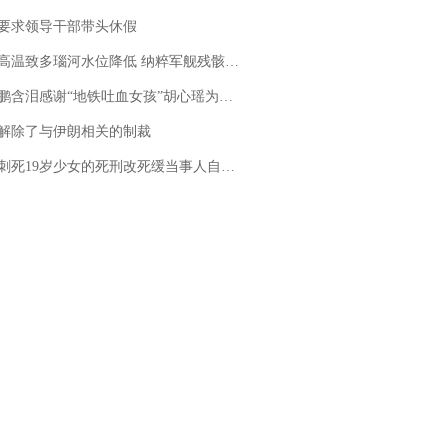
要求领导干部带头休假
高温致多瑙河水位降低 纳粹军舰残骸重见天日
地铁吐血女孩”胡心瑶为嫣然天使捐99999元：这份捐赠太沉重，尊重其捐赠意愿，个人向胡心瑶和她的病友之家各捐赠99999元
解除了与伊朗相关的制裁
19岁少女的死刑改死缓当事人自述：出狱11年间始终刻意躲避被害人家属