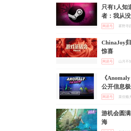
只有1人知
者：我从没
网易号
雾野寻踪2
ChinaJ
惊喜
网易号
山月不知2
《Anomal
公开信息极
网易号
菜但瘾大第
游机会圆满
海