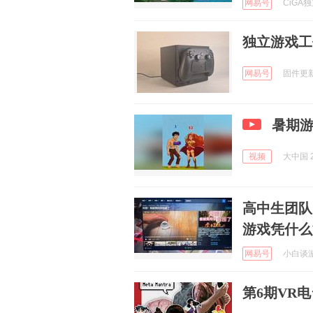
网易号
CiGA独
独立游戏工
网易号
固件更新中
暑期
视频
大中国 2
高中生团队
游戏凭什么能
网易号
小白谈游戏
第6期VR电