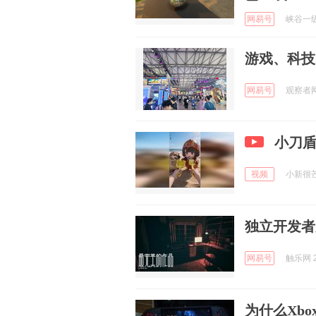
网易号
峡谷一级保
游戏、科技、
网易号
观察者网 
小刀
视频
小新很芒哟
独立开发者
网易号
触乐网 2
为什么Xbo