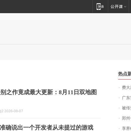
热点
费大厨
》告别之作竟成最大更新：8月11日双地图
广东雷州
被传交付严重超
 2026-08-07
郑州一汉堡店
准确说出一个开发者从未提过的游戏
享界