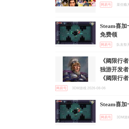
网易号
菜但瘾大第
Steam喜
免费领
网易号
队友祭天法
《阈限行者
独游开发者"
《阈限行者
网易号
3DM游戏 2026-08-06
Steam
网易号
3DM游戏