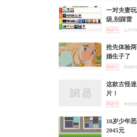
一对夫妻玩
级,别踩雷
网易号
山月不知2
抢先体验两
婚生子了
网易号
奶凶的小霸
这款古怪迷
片！
网易号
奇思妙想生
18岁少年
2045元