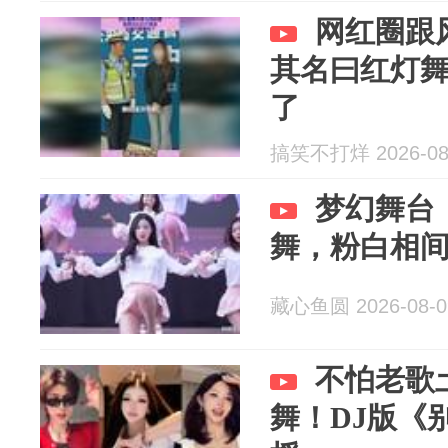
网红圈跟
其名曰红灯
了
搞笑不打烊 2026-08
梦幻舞台
舞，粉白相
藏心鱼圆 2026-08-0
不怕老歌
舞！DJ版《