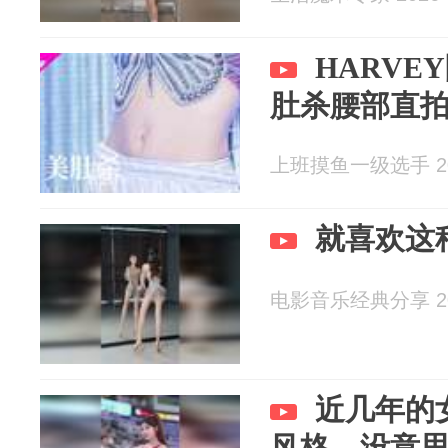
HARVE
肚杀腰部直
上班摸鱼一级选手 202
就喜欢这
电影音乐经典分享 202
近几年的
风格，没意