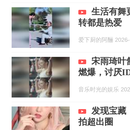
生活有舞
转都是热爱
爱下厨的阿酾 2026-0
宋雨琦叶
燃爆，讨厌I
音乐时光的娱乐 2026
发现宝藏
拍超出圈