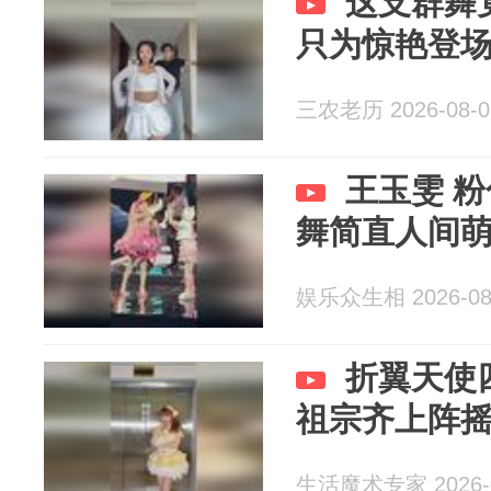
这支群舞
只为惊艳登
三农老历 2026-08-0
王玉雯 
舞简直人间
娱乐众生相 2026-08
折翼天使
祖宗齐上阵
生活魔术专家 2026-0