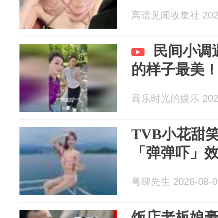
离谱见闻收集社 2026
民间小调
的样子最美
音乐时光的娱乐 2026
TVB小花甜
「弹弹吓」
粤睇先生 2026-08-0
饭店老板娘