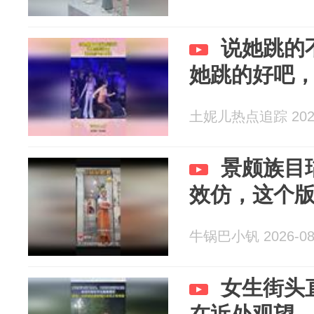
说她跳的
她跳的好吧
土妮儿热点追踪 2026
景颇族目
效仿，这个
牛锅巴小钒 2026-08
女生街头