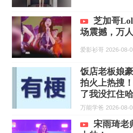
芝加哥Lol
场震撼，万
爱影衫哥 2026-08-0
饭店老板娘
拍火上热搜
了我没扛住
万能学爸 2026-08-0
宋雨琦老