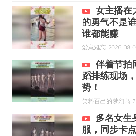
女主播在
的勇气不是
谁都能赚
爱意难忘 2026-08-0
伴着节拍
蹈排练现场
势！
笑料百出的梦幻岛 202
多名女生
服，同步卡