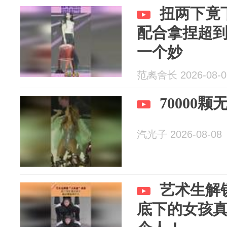
扭两下竟
配合拿捏超
一个妙
范禼舍长 2026-08-0
70000
汽光子 2026-08-08
艺术生解
底下的女孩