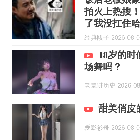
拍火上热搜
了我没扛住
经典段子 2026-08-0
18岁的
场舞吗？
老覃讲历史 2026-08
甜美俏皮
爱影衫哥 2026-08-0