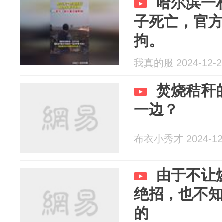
哈尔滨一
子死亡，官
拘。
我真的服 2024-12-2
焚烧秸秆
一边？
布衣小秀才 2024-12
由于不让
绝招，也不
的