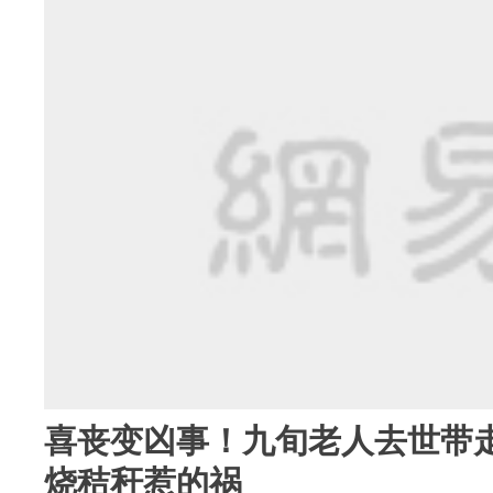
喜丧变凶事！九旬老人去世带走
烧秸秆惹的祸