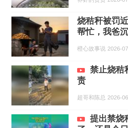
烧秸秆被罚
帮忙，我爸
橙心故事说 2026-07
禁止烧秸
责
超哥和陈总 2026-06
提出禁烧