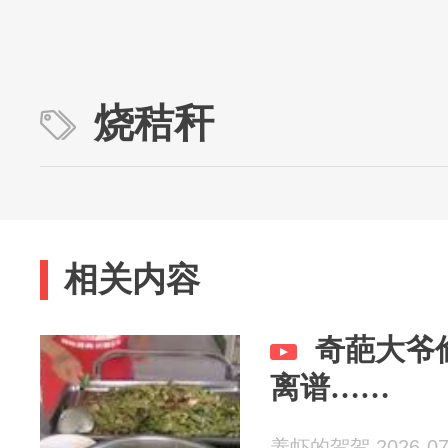
烧秸秆
相关内容
奇葩大爷
离谱……
养虾的贺贺 2026-07