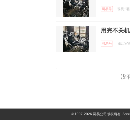
网易号
珠海消防 
用完不关机
网易号
濠江宣传 
没
©
1997-2026 网易公司版权所有
Abou