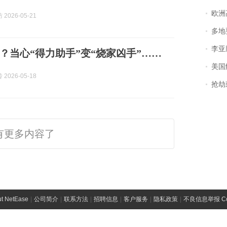
欧洲
2026-05-21
多地
李亚鹏含泪感谢“
？当心“得力助手”变“烧家凶手”……
美国
2026-05-18
抢劫刺死
有更多内容了
t NetEase
|
公司简介
|
联系方法
|
招聘信息
|
客户服务
|
隐私政策
|
不良信息举报 Comp