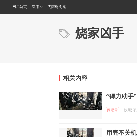
网易首页
应用
无障碍浏览
烧家凶手
相关内容
“得力助手
网易号
钦州消防 
用完不关机