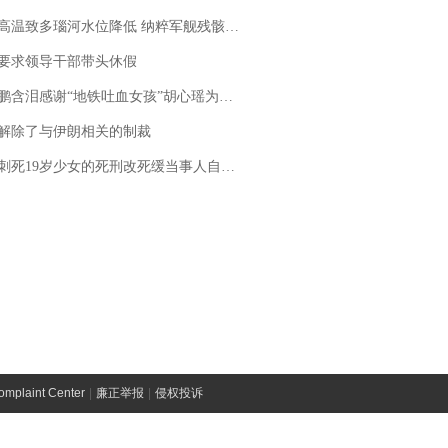
高温致多瑙河水位降低 纳粹军舰残骸重见天日
要求领导干部带头休假
地铁吐血女孩”胡心瑶为嫣然天使捐99999元：这份捐赠太沉重，尊重其捐赠意愿，个人向胡心瑶和她的病友之家各捐赠99999元
解除了与伊朗相关的制裁
19岁少女的死刑改死缓当事人自述：出狱11年间始终刻意躲避被害人家属
laint Center
|
廉正举报
|
侵权投诉