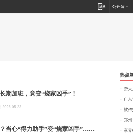
热点
费大厨
”长期加班，竟变“烧家凶手”！
广东雷州
2026-05-23
被传交付严重超
郑州一汉堡店
？当心“得力助手”变“烧家凶手”……
享界