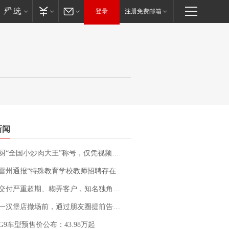
登录
注册免费邮箱
新闻
“全国小炒肉大王”称号，仅凭视频评出？中国烹饪协会回应
通报“特殊教育学校教师招聘存在违规行为”：已启动问责程序 副校长被停职
期、糊弄客户，知名独角兽车企创始人回应：都没证据，将依法采取措施，“本人长期与美国交管局保持沟通，对方表示肯定”
撤场前，通过朋友圈提前告知逐一退费，有顾客仅剩1元也全被退回，分文不少；顾客：言而有信，让人感动
G9车型预售价公布：43.98万起