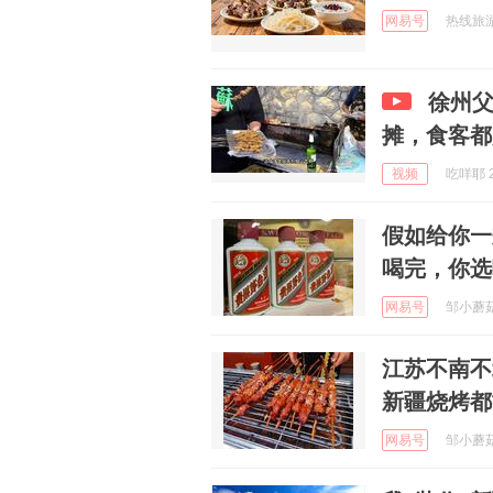
网易号
热线旅游 
徐州
摊，食客
视频
吃咩耶 2
假如给你一
喝完，你选
网易号
邹小蘑菇 
江苏不南不
新疆烧烤都
网易号
邹小蘑菇 