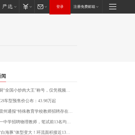
登录
注册免费邮箱
新闻
“全国小炒肉大王”称号，仅凭视频评出？中国烹饪协会回应
G9车型预售价公布：43.98万起
通报“特殊教育学校教师招聘存在违规行为”：已启动问责程序 副校长被停职
招聘物理教师，笔试前13名均遭淘汰？教育局：已叫停招聘，成立调查组全面核查
白海豚”体型变大！环流面积接近13个浙江那么大