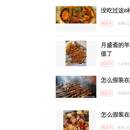
没吃过这8
网易号
简食记工作
月盛斋的羊
值了
网易号
三农美食之
怎么假装在
网易号
早起的鸟儿
怎么假装在
网易号
果壳 202