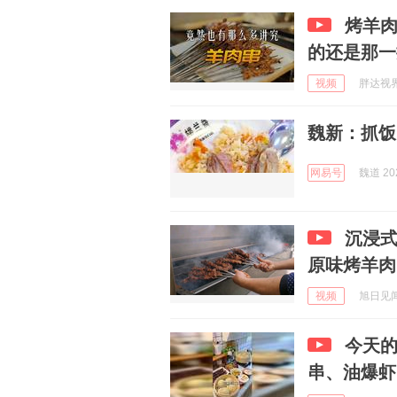
烤羊
的还是那一
视频
胖达视界 
魏新：抓饭
网易号
魏道 202
沉浸
原味烤羊肉
视频
旭日见闻 
今天的
串、油爆虾