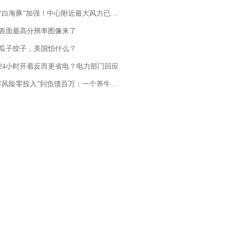
白海豚”加强！中心附近最大风力已达15级 最新研判
表面最高分辨率图像来了
瓜子饺子，美国怕什么？
24小时开着反而更省电？电力部门回应
险零投入”到负债百万：一个养牛项目崩盘后，谁该为农户的贷款买单丨红星调查