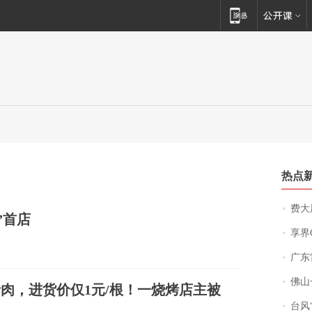
热点
费大厨
”首店
享界
广东雷州
佛山一中学
为猪肉，进货价仅1元/根！一烧烤店主被
台风“