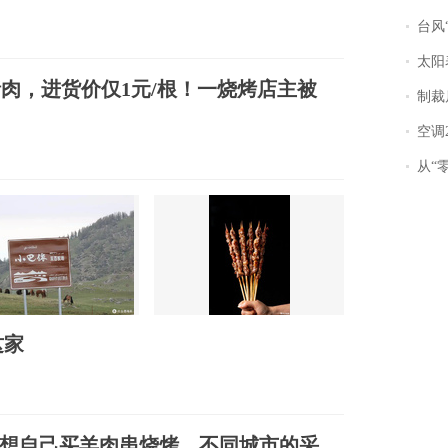
台风“
太阳
为猪肉，进货价仅1元/根！一烧烤店主被
制裁
空调
从“零风
这家
想自己买羊肉串烧烤，不同城市的采