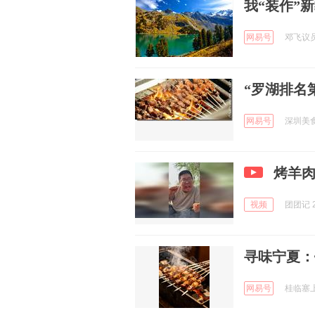
我“装作”
网易号
邓飞议员 
“罗湖排名
网易号
深圳美食部
烤羊
视频
团团记 2
寻味宁夏：
网易号
桂临塞上聊