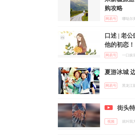
购攻略
网易号
哪哒尔美食
口述 | 
他的初恋！
网易号
一口娱乐 
夏游冰城 
网易号
黑龙江新闻
街头
视频
就叫我大头