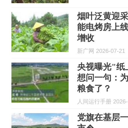
烟叶泛黄迎
能电烤房上
增收
新广网 2026-07-21
央视曝光"纸
想问一句：
粮食了？
人间运行手册 2026-0
党旗在基层