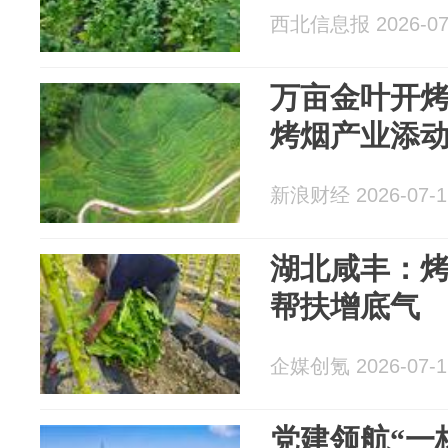
西北信息报 2026-07
万亩金叶开
烤烟产业添
新浪财经 2026-07-1
湖北咸丰：烤
帮扶增底气
企媒创氪 2026-07-1
党建领航“一核