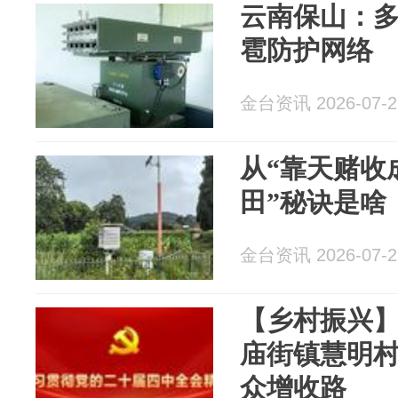
云南保山：
雹防护网络
金台资讯 2026-07-2
从“靠天赌收
田”秘诀是啥
金台资讯 2026-07-2
【乡村振兴
庙街镇慧明村
众增收路