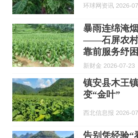
环球网资讯 2026-07
暴雨连绵淹烟
——石屏农
靠前服务纾
新财金 2026-07-23
镇安县木王镇
变“金叶”
西北信息报 2026-07
告别凭经验“