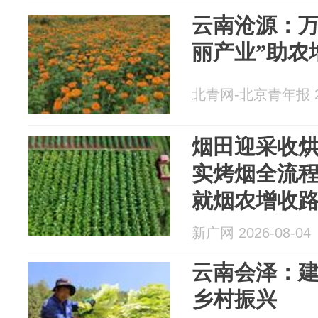
云南沧源：万
丽产业”助农
北青网-北京青年报 20
烟田迎采收
实烤烟全流程
就烟农增收
新广网 2026-08-04
云南会泽：建
乡村振兴