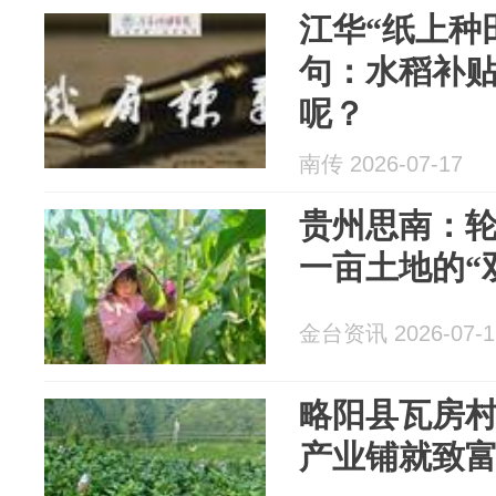
江华“纸上种
句：水稻补
呢？
南传 2026-07-17
贵州思南：轮
一亩土地的“
金台资讯 2026-07-1
略阳县瓦房
产业铺就致