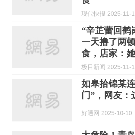
现代快报 2025-11-1
“辛芷蕾回鹤
一天撸了两
食，店家：
品，我要了
极目新闻 2025-11-1
如皋拾锦某连
门”，网友：
好通网 2025-10-10