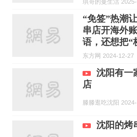
琪哥的曼生活 2025-0
“免签”热潮
串店开海外
语，还想把“
场！
东方网 2024-12-27
沈阳有一
店
滕滕逛吃沈阳 2024-1
沈阳的烤