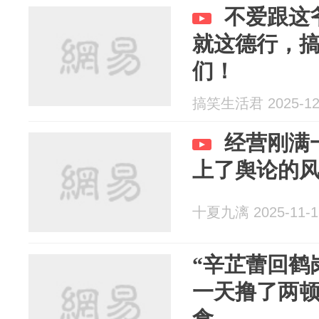
不爱跟这
就这德行，
们！
搞笑生活君 2025-12
经营刚满
上了舆论的
十夏九漓 2025-11-1
“辛芷蕾回鹤
一天撸了两
食