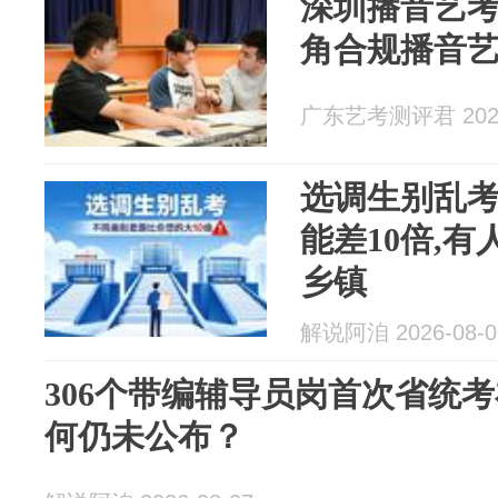
深圳播音艺考怎
角合规播音
广东艺考测评君 2026
选调生别乱考
能差10倍,有
乡镇
解说阿洎 2026-08-0
306个带编辅导员岗首次省统
何仍未公布？