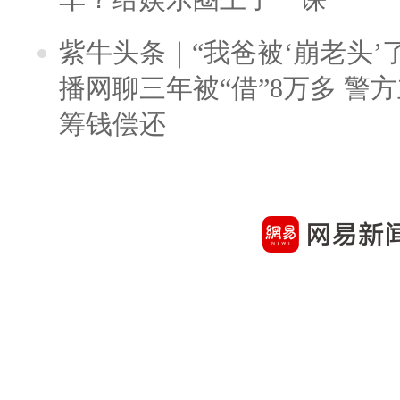
紫牛头条｜“我爸被‘崩老头’
播网聊三年被“借”8万多 警
筹钱偿还