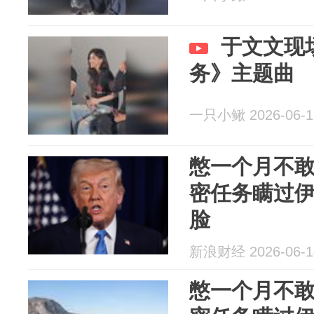
于文文现
务》主题曲
一只小鳅 2026-06-1
憋一个月不
密任务瞒过
脸
新浪财经 2026-06-1
憋一个月不