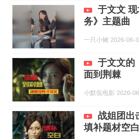
于文文 
务》主题曲
一只小鳅 2026-06-3
于文文的
面到荆棘
小默侃电影 2026-06
战姐团出
填补题材空