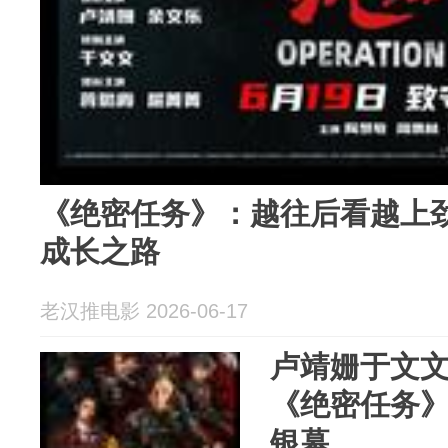
《绝密任务》：越往后看越上
成长之路
老汉推电影 2026-06-17
卢靖姗于文
《绝密任务
银幕