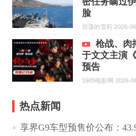
密任务瞒过
脸
坦荡的雪莉 2026-06
枪战、肉
于文文主演
预告
1905电影网 2026-06
热点新闻
享界G9车型预售价公布：43.