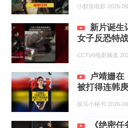
小默侃电影 2026-06
新片诞生
女子反恐特
CCTV6电影频道 2026
卢靖姗在
被打得连韩
娱乐小秘书 2026-06
《绝密任