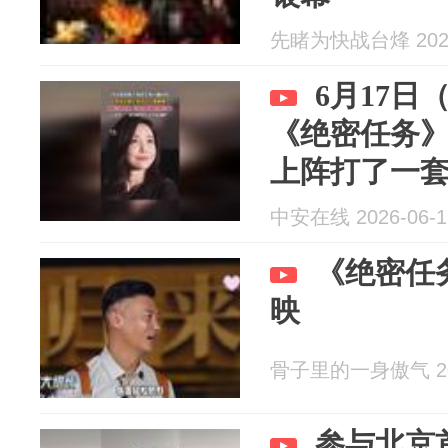
先睹为快战台烽 2026
6月17
《绝密任务
上阵打了一
表情，从微笑到
中安在线 2026-06-1
《绝密任
映
骨子里的一身傲气 202
参与北京