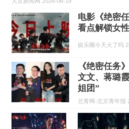
大京新闻网 2026-06-19
电影《绝密任
看点解锁女
娱乐圈今天火了吗 202
《绝密任务
文文、蒋璐霞
姐团”
北青网-北京青年报 20