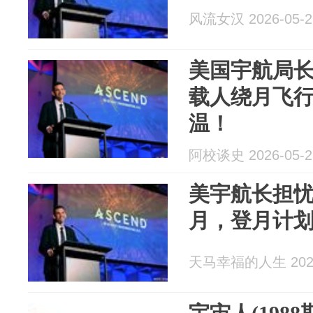
风流女汉 2026-05-2
美国宇航局长
载人绕月飞
温！
阿校谈史 2026-05-2
美宇航长担忧
月，登月计
天马幸福的人生 2026