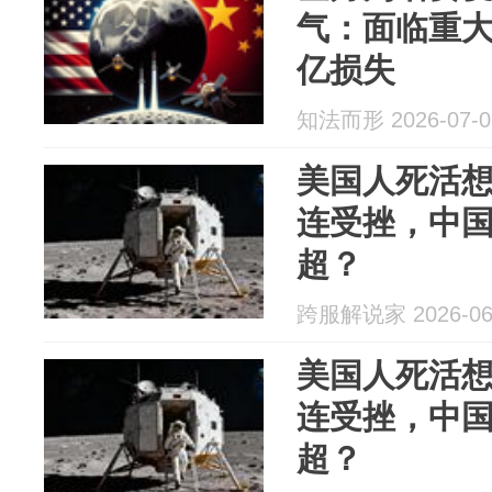
气：面临重大
亿损失
知法而形 2026-07-0
美国人死活
连受挫，中
超？
跨服解说家 2026-06
美国人死活
连受挫，中
超？