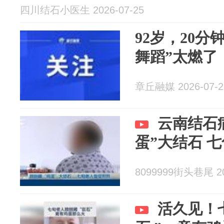
四川结石小医生 2026-07-25
92岁，20分
舞蹈”太燃了
章丘融媒 2026-07-2
云南结石
蛋”大结石 
8099999街头巷尾 20
活久见！