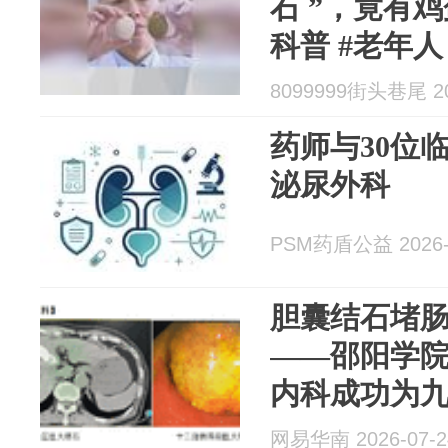
石 ”，竟有鸡
科普 #老年人
8099999街头巷尾 20
药师与30位
泌尿外科
PSM药盾公益 2026-
胆囊结石堵肠
——邵阳学
内科成功为
网篮碎石取
网易华南 2026-07-2