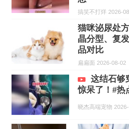
搞笑不打烊 2026-08
猫咪泌尿处
晶分型、复
品对比
扁扁面 2026-08-02
这结石够
惊呆了！#热
晓杰高端宠物 2026-0