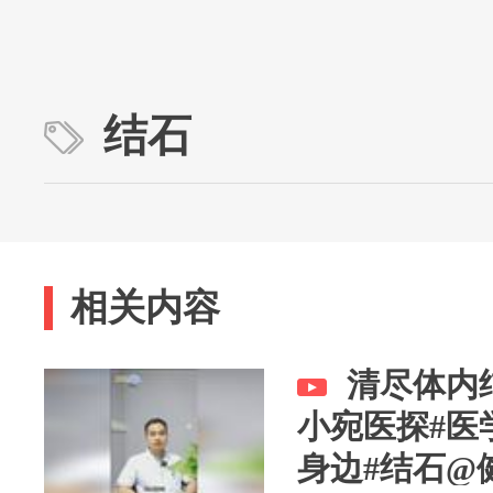
结石
相关内容
清尽体内
小宛医探#医
身边#结石@