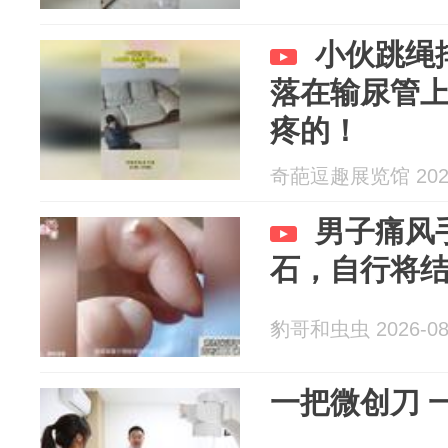
小伙跳绳
落在输尿管
疼的！
奇葩逗趣展览馆 2026
男子痛风
石，自行将
豹哥和虫虫 2026-08
一把微创刀 