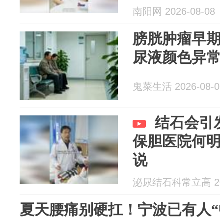
南阳网 2026-08-08
膀胱肿瘤早
尿液颜色异
鬼菜生活 2026-08-0
结石会引
保胆医院何
说
泌尿结石科常立高 202
夏天腰痛别硬扛！宁波已有人“