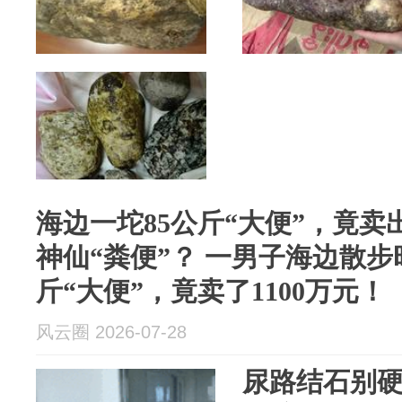
海边一坨85公斤“大便”，竟卖出
神仙“粪便”？ 一男子海边散步
斤“大便”，竟卖了1100万元！
风云圈 2026-07-28
尿路结石别