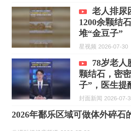
老人排尿
1200余颗
堆“金豆子”
星视频 2026-07-30
78岁老人
颗结石，密密
子”，医生提醒
毫升水，别憋
封面新闻 2026-07-3
2026年鄱乐区域可做体外碎石