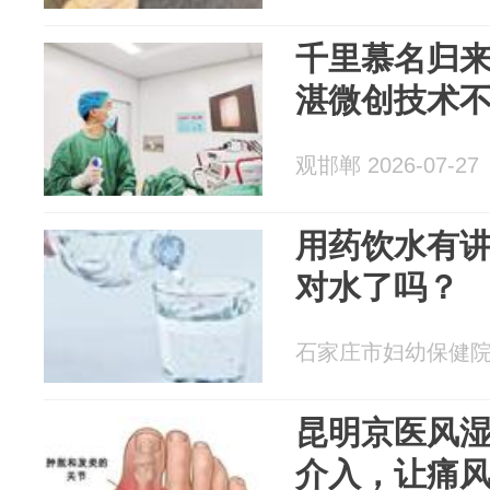
千里慕名归来
湛微创技术
观邯郸 2026-07-27
用药饮水有
对水了吗？
石家庄市妇幼保健院 20
昆明京医风
介入，让痛风