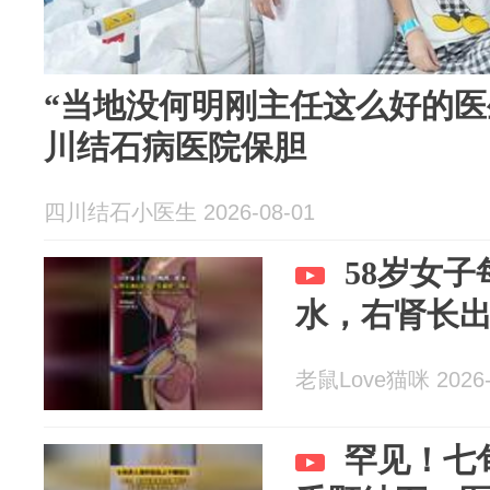
“当地没何明刚主任这么好的医
川结石病医院保胆
四川结石小医生 2026-08-01
58岁女
水，右肾长出
老鼠Love猫咪 2026-
罕见！七