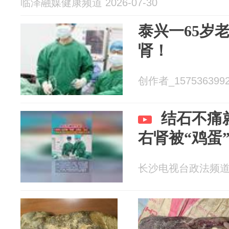
临泽融媒健康频道 2026-07-30
泰兴一65岁
肾！
创作者_15753639923
结石不痛
右肾被“鸡蛋
长沙电视台政法频道 20