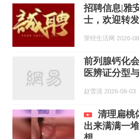
招聘信息|雅
士，欢迎转
荥经生活网 2026-08
前列腺钙化
医辨证分型
赵雪清 2026-08-03
清理扁桃
出来满满一
想