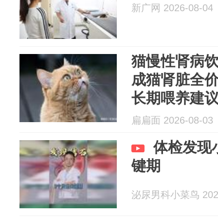
新广网 2026-08-04
猫慢性肾病
成猫肾脏全
长期喂养建
扁扁面 2026-08-03
体检发现
键期
泌尿男科小菜鸟 2026