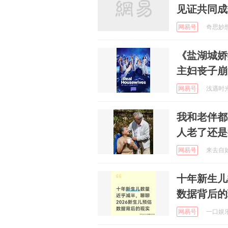
见证共同成
网易号
奇思妙想生
《盐湖城娇
主妇丧子崩
网易号
浅遇时光 
我和老伴都
人老了还是
网易号
来去自如的
十年新生儿
数据背后的
网易号
一口娱乐 