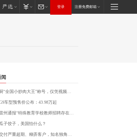
登录
注册免费邮箱
新闻
“全国小炒肉大王”称号，仅凭视频评出？中国烹饪协会回应
G9车型预售价公布：43.98万起
通报“特殊教育学校教师招聘存在违规行为”：已启动问责程序 副校长被停职
瓜子饺子，美国怕什么？
期、糊弄客户，知名独角兽车企创始人回应：都没证据，将依法采取措施，“本人长期与美国交管局保持沟通，对方表示肯定”