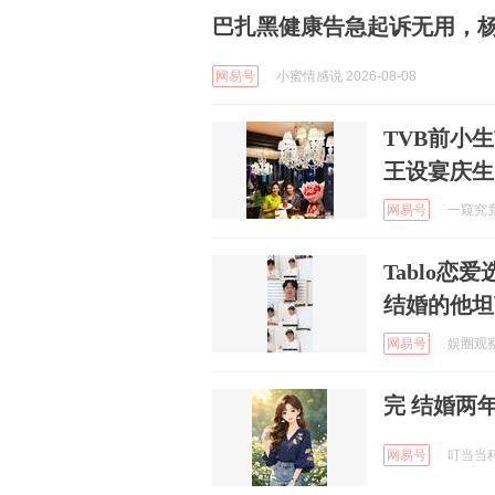
巴扎黑健康告急起诉无用，
网易号
小蜜情感说 2026-08-08
TVB前小
王设宴庆生
网易号
一窥究竟 
Tablo恋
结婚的他坦
网易号
娱圈观察员
完 结婚两
网易号
叮当当科技