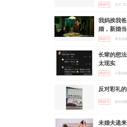
网易号
文艺 202
我妈挨我爸
婚，新婚当
网易号
来去自如的
长辈的想法
太现实
网易号
小影的娱乐
反对彩礼的
网易号
娱乐洞察点
未婚夫递来