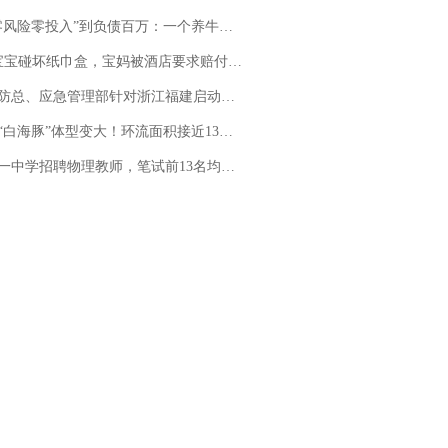
险零投入”到负债百万：一个养牛项目崩盘后，谁该为农户的贷款买单丨红星调查
坏纸巾盒，宝妈被酒店要求赔付924元！三亚一酒店回复：骨瓷定制！网友一查价格，吵翻了
总、应急管理部针对浙江福建启动防汛防台风四级应急响应
白海豚”体型变大！环流面积接近13个浙江那么大
招聘物理教师，笔试前13名均遭淘汰？教育局：已叫停招聘，成立调查组全面核查