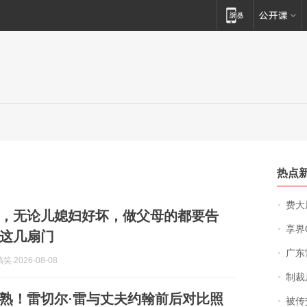
热点
费大厨
，无论儿媳妇好坏，做父母的都要告
享界
这几扇门
广东雷州
 2026-08-08
制裁
熟！雷切尔·雷与丈夫约翰前后对比照
被传交付严重超