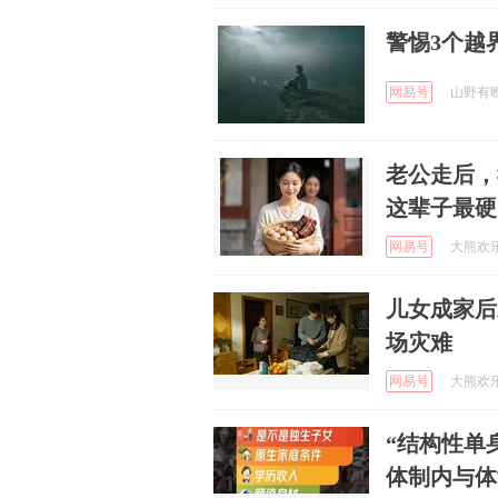
警惕3个越
网易号
山野有晚风
老公走后，
这辈子最硬
网易号
大熊欢乐坊
儿女成家后
场灾难
网易号
大熊欢乐坊
“结构性单
体制内与体