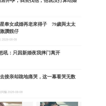
同居怀孕，我去找他，他说没打算结婚
星奉女成婚再老來得子 79歲與太太
激讚靚仔
2026-08-08
怒吼：只因新婚夜我摔门离开
去接亲却跪地痛哭，这一幕看哭无数
酾 2026-08-08