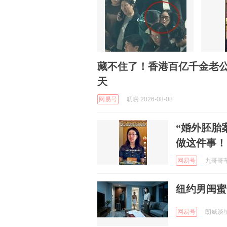
藏不住了！香港百亿千金老
天
网易号
叨唠 2026-08-08
“婚外胚胎
做这件事！
网易号
九哥哥车评
纽约男闺蜜
网易号
朗威谈星座