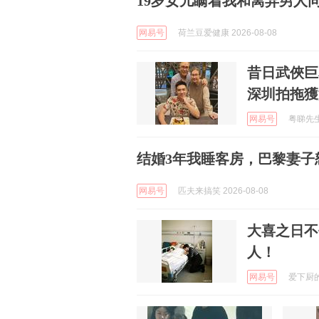
19岁女儿瞒着我和离异男人
网易号
荷兰豆爱健康 2026-08-08
昔日武俠巨
深圳拍拖獲
网易号
粤睇先生 
结婚3年我睡客房，巴黎妻子
网易号
匹夫来搞笑 2026-08-08
大喜之日不
人！
网易号
爱下厨的阿