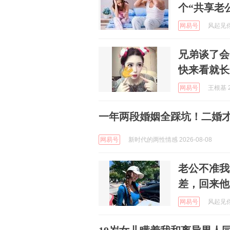
个“共享老
网易号
风起见你 
兄弟谈了会
快来看就长
网易号
王根基 2
一年两段婚姻全踩坑！二婚
网易号
新时代的两性情感 2026-08-08
老公不准我
差，回来他
网易号
风起见你 