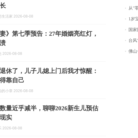
长
从“零风
活家 2026-08-08
1岁宝宝碰
国家防
妻》第七季预告：27年婚姻亮红灯，
台风“
溃
佛山一中学
2026-08-08
退休了，儿子儿媳上门后我才惊醒：
得靠自己
小章 2026-08-08
数量近乎减半，聊聊2026新生儿预估
现实
2026-08-08