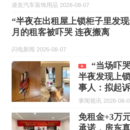
凌友汽车装饰用品 2026-08-07
“半夜在出租屋上锁柜子里发现
月的租客被吓哭 连夜搬离
闪电新闻 2026-08-07
“当场吓
半夜发现上
事人：拟起
掌闻视讯 2026-08-0
免租金+3万
承诺，房东