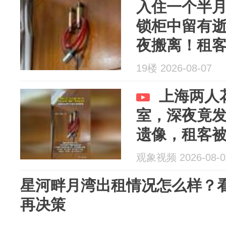
入住一个半
锁柜中留有
夜搬离！租
赔偿损失
19楼 2026-08-07
上海两人花
室，深夜竟
遗像，租客
搬离
观象视频 2026-08-0
星河畔月湾出租情况怎么样？
再决策