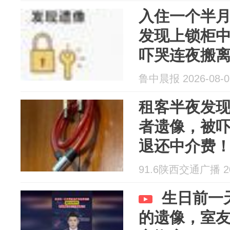
元中介费并
入住一个半
发现上锁柜
吓哭连夜搬
求退还中介
鲁中晨报 2026-08-0
租客半夜发
者遗像，被
退还中介费
91.6陕西交通广播 202
生日前一
的遗像，室