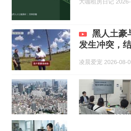
大咖租房日记 2026-0
黑人土豪
发生冲突，
凌晨爱宠 2026-08-0