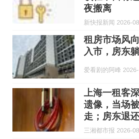
夜搬离
新快报新闻 2026-08
租房市场风
入市，房东
爱看剧的阿峰 2026-0
上海一租客
遗像，当场
走；房东退
台“我爱我家
三湘都市报 2026-08