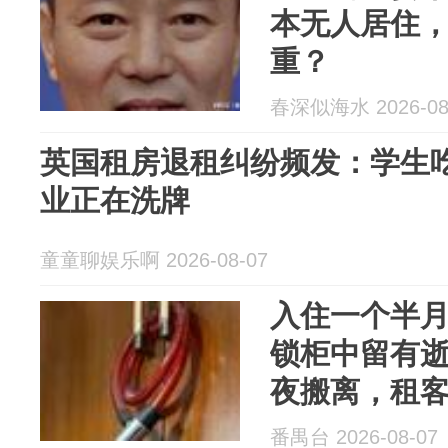
本无人居住
重？
春深似海水 2026-08
英国租房退租纠纷频发：学生
业正在洗牌
童童聊娱乐啊 2026-08-07
入住一个半
锁柜中留有
夜搬离，租
介费并赔偿
番禺台 2026-08-07