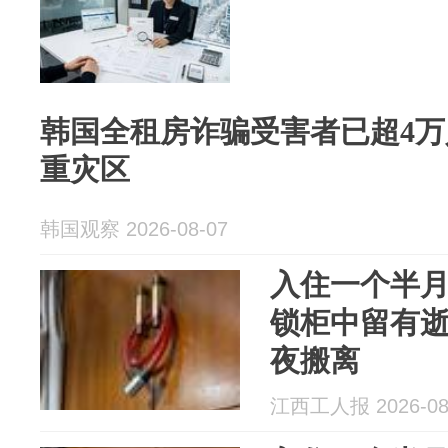
韩国全租房诈骗受害者已超4万
重灾区
韩国观察 2026-08-07
入住一个半
锁柜中留有
夜搬离
江西工人报 2026-08