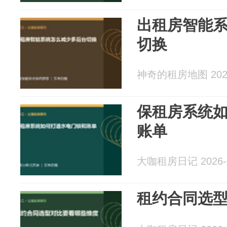
出租房智能
切换
神奇的租房地图 2026
保租房系统
账单
大咖租房日记 2026-0
租约合同选