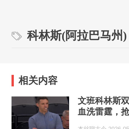
科林斯(阿拉巴马州)
相关内容
文班科林斯双赢
血洗雷霆，抢
杰丝聊古今 2026-05