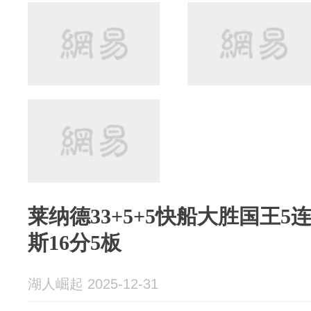
莱纳德33+5+5快船大胜国王5
斯16分5板
湖人崛起 2025-12-31