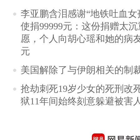
李亚鹏含泪感谢“地铁吐血女
使捐99999元：这份捐赠太
愿，个人向胡心瑶和她的病友之
元
美国解除了与伊朗相关的制
抢劫刺死19岁少女的死刑改
狱11年间始终刻意躲避被害