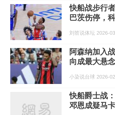
快船战步行
巴茨伤停，
刘笤说体坛 2026-03
阿森纳加入
向成最大悬
小染说台球 2026-02
快船爵士战
邓恩成疑马