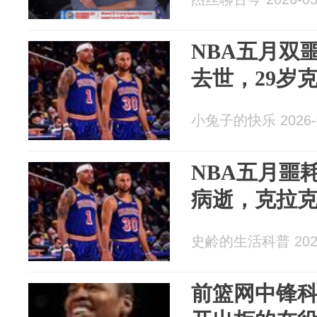
NBA五月双
去世，29岁
小兔子的快乐 2026-0
NBA五月噩
病逝，克拉
史鹷的生活科普 2026
前篮网中锋科