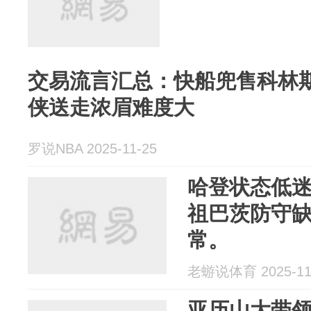
交易流言汇总：快船兜售科林斯
侠送走浓眉难度大
罗说NBA 2025-11-25
哈登状态低
祖巴茨防守
常。
老蝣说体育 2025-11
亚历山大带