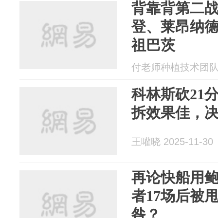
背靠背第二
登、莱昂纳
祖巴茨
付老师种植技术团队 20
科林斯砍21
拆效果佳，
王嚾晓 2025-11-30
再论快船用鲍
者17场后被
咎？