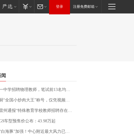
登录
注册免费邮箱
新闻
招聘物理教师，笔试前13名均遭淘汰？教育局：已叫停招聘，成立调查组全面核查
“全国小炒肉大王”称号，仅凭视频评出？中国烹饪协会回应
通报“特殊教育学校教师招聘存在违规行为”：已启动问责程序 副校长被停职
G9车型预售价公布：43.98万起
白海豚”加强！中心附近最大风力已达15级 最新研判