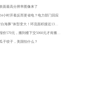
表面最高分辨率图像来了
24小时开着反而更省电？电力部门回应
白海豚”体型变大！环流面积接近13个浙江那么大
价570元，搬到楼下交5060元才肯搬上楼！女子傻眼了……
瓜子饺子，美国怕什么？