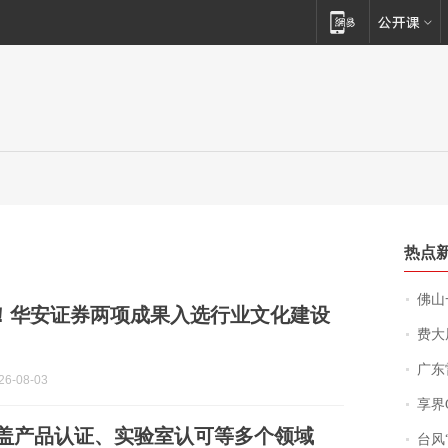
热点
佛山一中学
！华安证券两项成果入选行业文化建设
费大厨
广东雷州
6-08-03
享界
涵盖产品认证、实验室认可等多个领域
台风“