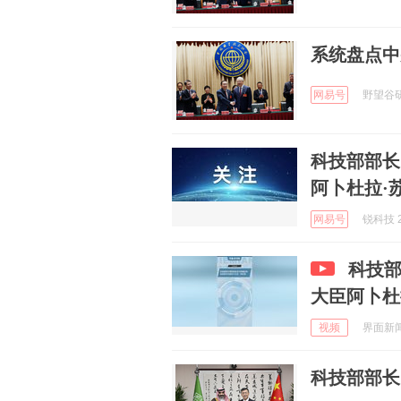
系统盘点中
网易号
野望谷研究
科技部部长
阿卜杜拉·
网易号
锐科技 2
科技
大臣阿卜杜
视频
界面新闻 
科技部部长