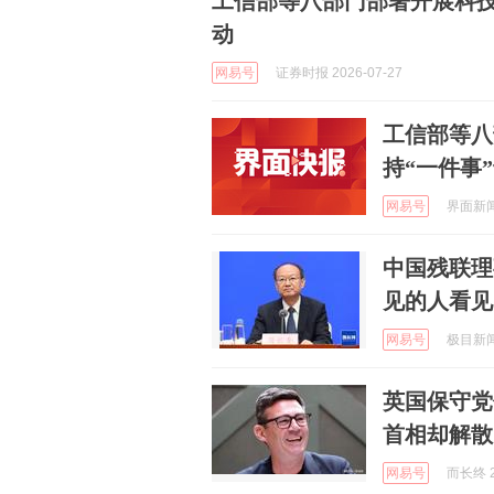
工信部等八部门部署开展科技
动
网易号
证券时报 2026-07-27
工信部等八
持“一件事
网易号
界面新闻 
中国残联理
见的人看见
网易号
极目新闻 
英国保守党
首相却解散
网易号
而长终 2