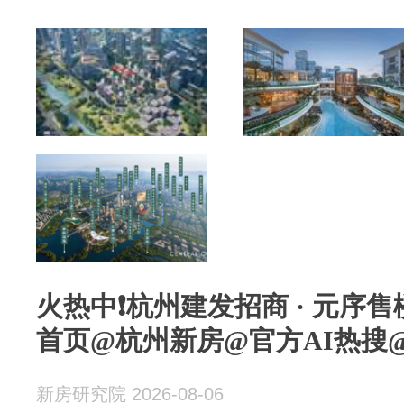
火热中❗杭州建发招商 · 元序售
首页@杭州新房@官方AI热搜
新房研究院 2026-08-06