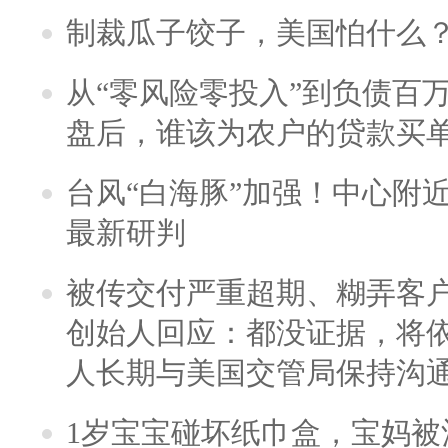
制裁瓜子饺子，美国怕什么
从“零风险零投入”到负债百
盘后，谁该为农户的贷款买
台风“白海豚”加强！中心附近
最新研判
被传交付严重超期、糊弄客
创始人回应：都没证据，将依
人长期与美国交管局保持沟通
1岁宝宝碰坏纸巾盒，宝妈被酒