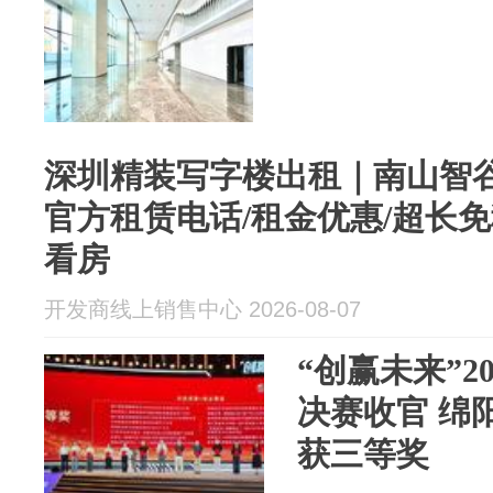
深圳精装写字楼出租｜南山智谷
官方租赁电话/租金优惠/超长
看房
开发商线上销售中心 2026-08-07
“创赢未来”2
决赛收官 绵
获三等奖