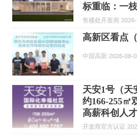
标重临：一枝
售楼处开发商 2026-0
高新区看点（2
中国高新 2026-08-0
天安1号（天
约166-25
高薪科创人
求，资产保
开发商官方认证 2026