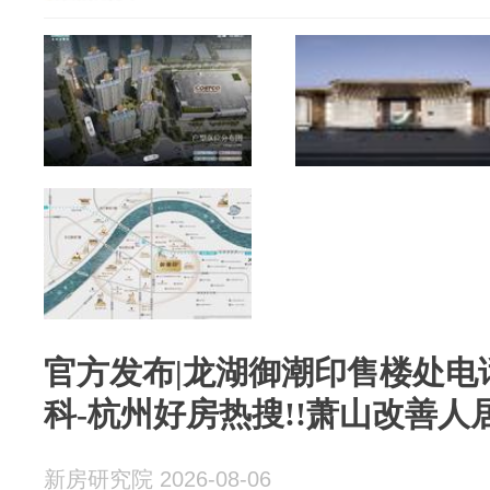
官方发布|龙湖御潮印售楼处电
科-杭州好房热搜!!萧山改善人
新房研究院 2026-08-06