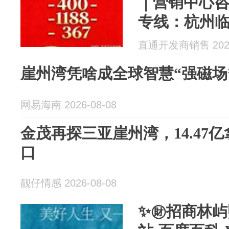
｜营销中心
专线：杭州
高层【2026‑
直通开发商销售 2026
崖州湾凭啥成全球智慧“强磁场
网易海南 2026-08-08
金茂再探三亚崖州湾，14.47
口
靓仔情感 2026-08-08
✨㊖招商林屿