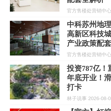
官方售楼处营销中心直通
中科苏州地
高新区科技城
产业政策配
官方售楼处营销中心直通
投资787亿
年底开业！
打卡
林子说事 2026-08-0