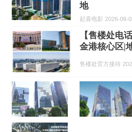
地
起喜电影 2026-08-0
【售楼处电话
金港核心区|
售楼处官方接待 2026