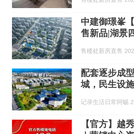
中建御璟峯【
售新品|湖景
售楼处新房直售 2026
配套逐步成
城，民生设
记录生活日常阿蜴 202
【官方】越