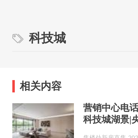
科技城
相关内容
营销中心电话
科技城湖景|
售楼处新房直售 2026