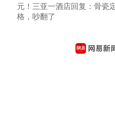
元！三亚一酒店回复：骨瓷
格，吵翻了