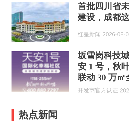
首批四川省
建设，成都
红星新闻 2026-08-0
坂雪岗科技城
安 1 号，
联动 30 万
全龄高端会
开发商官方认证 2026
热点新闻