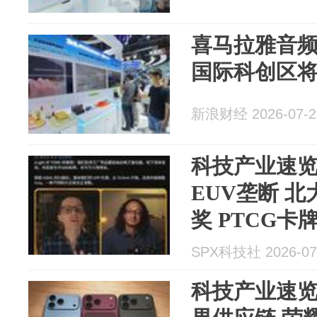
喜马拉雅音
国际科创区
新浪财经 2026-07-2
科技产业速
EUV垄断 
奖 PTCG卡
迎来新一轮
SPX科技社 2026-07
科技产业速