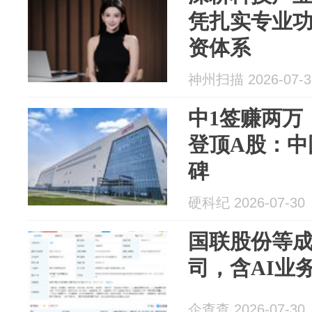
凭扎实专业
资体系
神州扫描 2026-07-3
中1签赚两万，
登顶A股：中
碑
硬科纪 2026-07-30
国联股份等
司，含AI业
企查查 2026-07-30