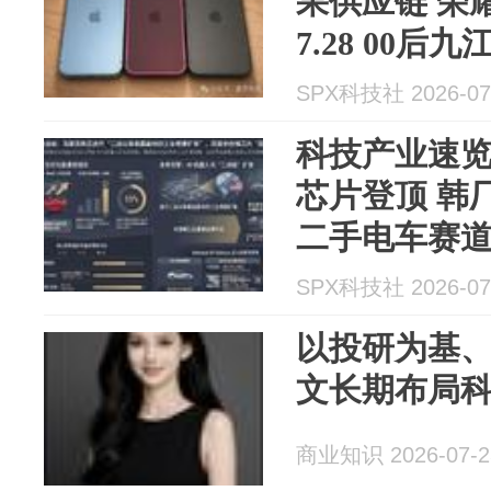
果供应链 荣
7.28 00
小鹏公布Rob
SPX科技社 2026-07
科技产业速览
芯片登顶 韩厂
二手电车赛道
关键突破
SPX科技社 2026-07
以投研为基
文长期布局
商业知识 2026-07-2