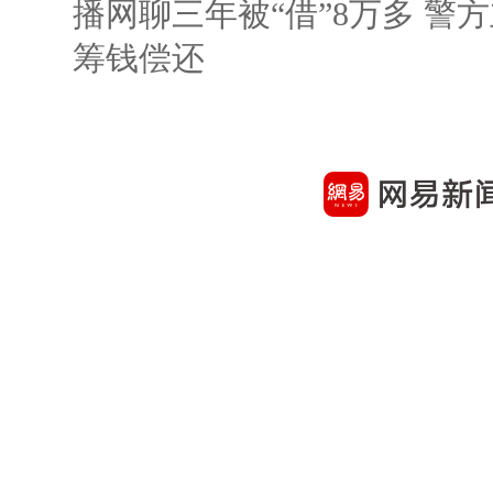
播网聊三年被“借”8万多 警
筹钱偿还