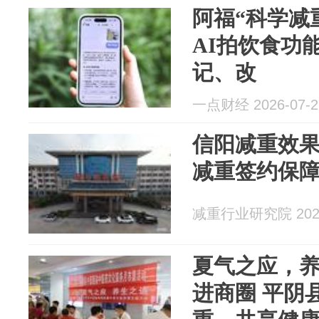
阿福“科学减
AI拍饮食功
记、改
一点财经 2026-07-2
信阳减重效果
减重签约保
减重行业研究院 2026
夏气之应，
进商圈 平阴