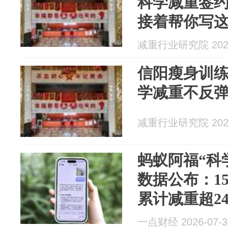
科学减重签
接着帮你写
内容吗？
减重行业研究院 2026
信阳瘦身训
学减重不反
减重行业研究院 2026
蚂蚁阿福“科
数据公布：1
累计减重超2
一点财经 2026-07-3