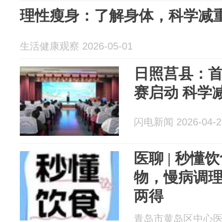
理性瘦身：了解身体，科学减
生活健康观察 2026-05-01
日照莒县：
赛启动 科学
闪电新闻 2026-04-2
医聊 | 秒
物，慢病调理
两得
青岛市黄岛区中心医院 2