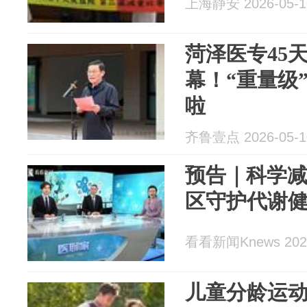
上海静安 2026-05-1
菏泽医专45
幕！“重量级
啦
齐鲁壹点 2026-05-1
预告｜科学减
区守护代谢
看看新闻Knews 2026
儿童分龄运动