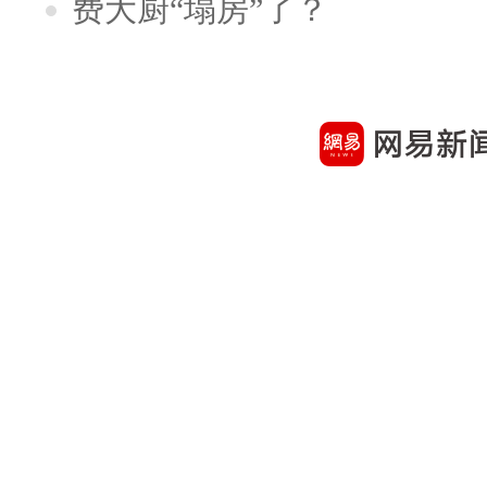
费大厨“塌房”了？