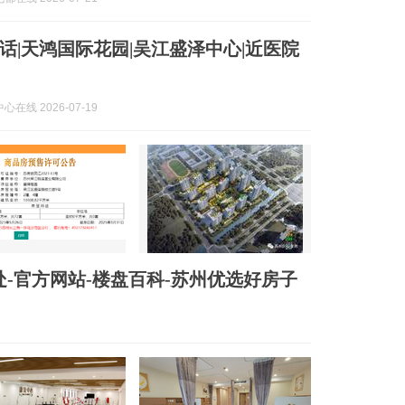
话|天鸿国际花园|吴江盛泽中心|近医院
在线 2026-07-19
-官方网站-楼盘百科-苏州优选好房子