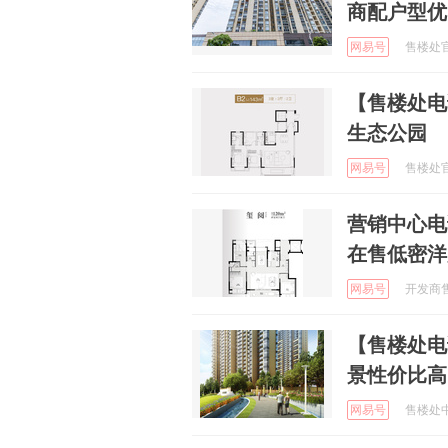
商配户型优
网易号
售楼处官方
【售楼处电
生态公园
网易号
售楼处官方
营销中心电话
在售低密洋
网易号
开发商售楼
【售楼处电
景性价比高
网易号
售楼处中心