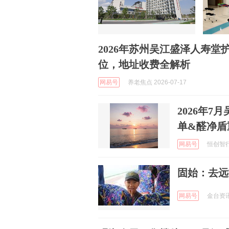
2026年苏州吴江盛泽人寿堂护
位，地址收费全解析
网易号
养老焦点 2026-07-17
2026年
单&醛净盾
网易号
恒创智行 
固始：去远
网易号
金台资讯 