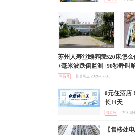
苏州人寿堂颐养院520床怎
+毫米波跌倒监测+90秒呼叫
网易号
养老焦点 2026-07-31
0元住酒店
长14天
网易号
东太湖七都
【售楼处电