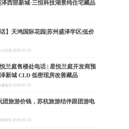
泽西部新城·三恒科技湖景纯住宅藏品
话】天鸿国际花园|苏州盛泽学区|低价
在线 2026-07-15
悦兰庭售楼处电话 | 星悦兰庭开发商预
泽新城 CLD 低密现房改善藏品
电话 2026-07-15
玩团旅游价钱，苏杭旅游结伴跟团游电
荐官 2026-07-13