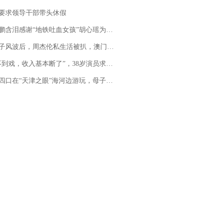
要求领导干部带头休假
地铁吐血女孩”胡心瑶为嫣然天使捐99999元：这份捐赠太沉重，尊重其捐赠意愿，个人向胡心瑶和她的病友之家各捐赠99999元
风波后，周杰伦私生活被扒，澳门输10亿传闻早已经水落石出
，收入基本断了”，38岁演员求职景区NPC：工作量断崖式下跌，留给我试错的时间不多了
四口在“天津之眼”海河边游玩，母子俩不幸溺亡