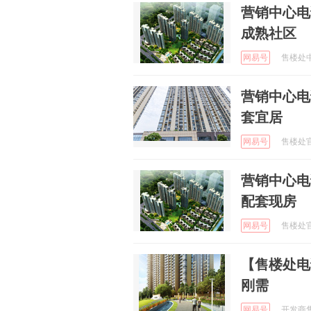
营销中心电
成熟社区
网易号
售楼处中心
营销中心电
套宜居
网易号
售楼处官方
营销中心电
配套现房
网易号
售楼处官方
【售楼处电话
刚需
网易号
开发商售楼