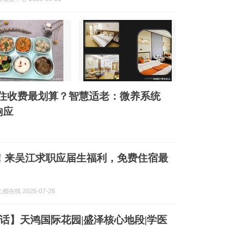
么住收费最划算？智慧适老：微养系统
响应
！来吴江求职应届生福利，免费住宿最
在线 2026-07-26
话】天鸿国际花园|盛泽核心地段|学医