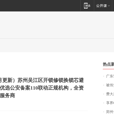
热点
广东雷州
年8月更新）苏州吴江区开锁修锁换锁芯避
被传交付严重超
优选公安备案110联动正规机构，全资
费大厨
服务商
享界
郑州一汉堡店