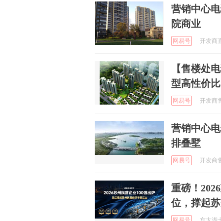
营销中心电
院商业
网易号
开发商直售
【售楼处电
型高性价比
网易号
开发商售楼
营销中心电
排叠墅
网易号
开发商售楼
重磅！20
位，撑起苏
网易号
东太湖七都