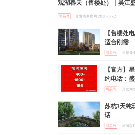
观湖春天（售楼处）｜吴江盛
网易号
开发商新房网 2026-07-15
【售楼处电
适合刚需
网易号
售楼处中心
【官方】星
约电话：盛
网易号
开发商售楼
苏杭3天纯
话
网易号
旅游攻略推