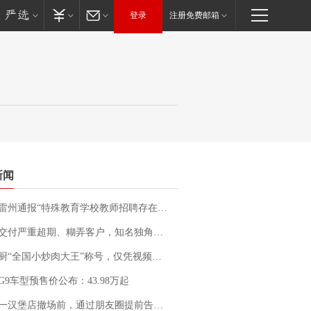
登录
注册免费邮箱
新闻
通报“特殊教育学校教师招聘存在违规行为”：已启动问责程序 副校长被停职
期、糊弄客户，知名独角兽车企创始人回应：都没证据，将依法采取措施，“本人长期与美国交管局保持沟通，对方表示肯定”
“全国小炒肉大王”称号，仅凭视频评出？中国烹饪协会回应
G9车型预售价公布：43.98万起
撤场前，通过朋友圈提前告知逐一退费，有顾客仅剩1元也全被退回，分文不少；顾客：言而有信，让人感动