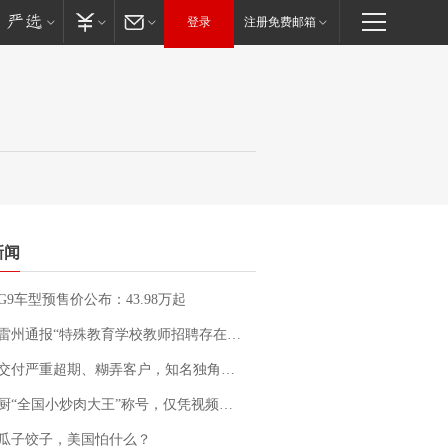
登录
注册免费邮箱
新闻
G9车型预售价公布：43.98万起
通报“特殊教育学校教师招聘存在违规行为”：已启动问责程序 副校长被停职
期、糊弄客户，知名独角兽车企创始人回应：都没证据，将依法采取措施，“本人长期与美国交管局保持沟通，对方表示肯定”
“全国小炒肉大王”称号，仅凭视频评出？中国烹饪协会回应
瓜子饺子，美国怕什么？