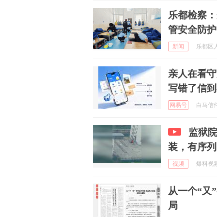
乐都检察：
管安全防护
新闻
乐都区人民
亲人在看守
写错了信到
网易号
白马信件 
监狱
装，有序列
视频
爆料视频 
从一个“又
局