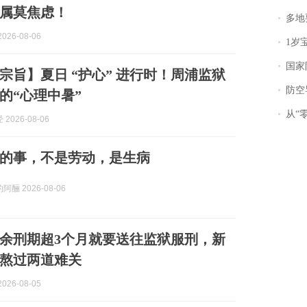
属莫焦虑！
多地
026-08-06
1岁宝宝碰
国家防
宗旨】夏日 “护心” 进行时！周浦监狱
防空导
的“心理中暑”
从“零风
2026-08-06
的事，不是劳动，是生病
酾 2026-08-06
余刑期超3个月就要送往监狱服刑，新
熬过两道难关
026-08-05