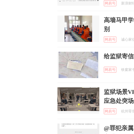
网易号
新浪财经 
高墙马甲学
别
网易号
诚心家信 
给监狱寄信
网易号
铁窗家书 
监狱场景V
应急处突场
网易号
杭州零境科
@罪犯亲属