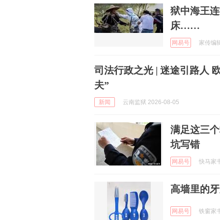
狱中海王连
床……
网易号
家传编辑部
司法行政之光 | 迷途引路人
夫”
新闻
云南监狱 2026-08-05
满足这三个
坑写错
网易号
快马家书 
高墙里的牙
网易号
铁窗家书 