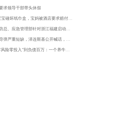
要求领导干部带头休假
坏纸巾盒，宝妈被酒店要求赔付924元！三亚一酒店回复：骨瓷定制！网友一查价格，吵翻了
总、应急管理部针对浙江福建启动防汛防台风四级应急响应
弹严重短缺，泽连斯基公开喊话，乌克兰失去导弹拦截能力？
险零投入”到负债百万：一个养牛项目崩盘后，谁该为农户的贷款买单丨红星调查