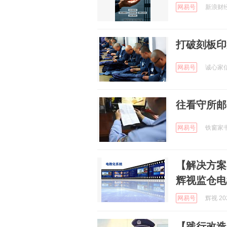
网易号
新浪财经 
打破刻板印
网易号
诚心家信 
往看守所邮
网易号
铁窗家书 
【解决方案
辉视监仓电
网易号
辉视 202
【践行改造