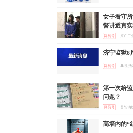
女子看守所
警讲透真实
网易号
原广工业 
济宁监狱8
网易号
JN生活君
第一次给监
问题？
网易号
普陀动物世
高墙内的“