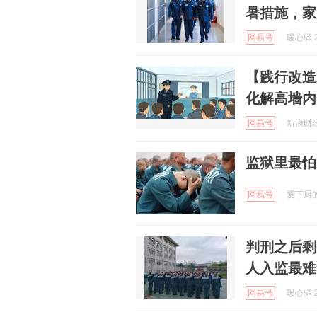
暑措施，家
网易号
暖心驿 2
【践行改造
化解高墙内
网易号
新浪财经 
监狱里最怕
网易号
爱下厨的阿
判刑之后剩
人入监最难
网易号
暖心驿 2