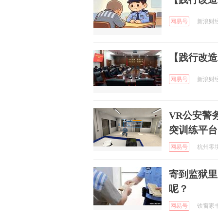
网易号
新浪财经 
【践行改造宗
网易号
新浪财经 
VR公安警
突训练平台
网易号
杭州零境科
寄到监狱里
呢？
网易号
铁窗家书 