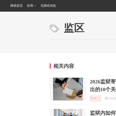
网易首页
应用
无障碍浏览
监区
相关内容
2026监
出的10个
网易号
暖心信通线
监狱内如何