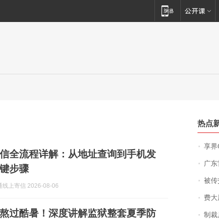
热点
享界
狱寄信全流程详解：从地址查询到手机发
广东雷州
关键步骤
被传交付严重超
上寄信 2026-08-06
费大厨
熬过酷暑！深度讲解监狱整套夏季防
制裁