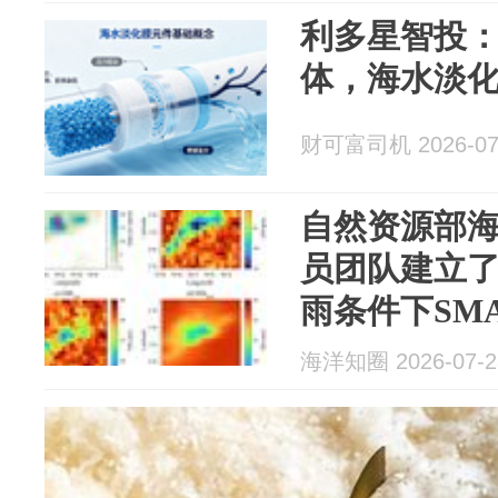
利多星智投
体，海水淡
财可富司机 2026-07
自然资源部
员团队建立
雨条件下SM
演方法！
海洋知圈 2026-07-2