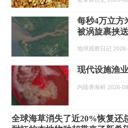
每秒4万立方
被涡旋裹挟送
地球观察日记 2026-0
现代设施渔
内陆养海鲜 2026-08
全球海草消失了近20%恢复还