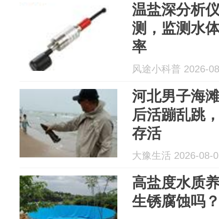
温盐深分析仪｜
测，监测水
率
风途小科普 2026-08
河北男子海
后活蹦乱跳
存活
大豫生活 2026-08-0
高盐度水质
生锈腐蚀吗