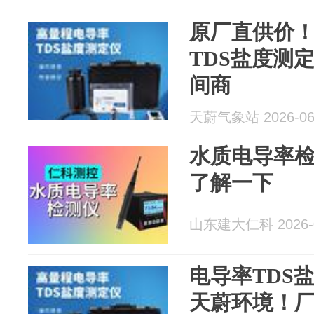
原厂直供价
TDS盐度测
间商
天蔚气象站 2026-06
水质电导率
了解一下
山东建大仁科 2026-0
电导率TDS
天蔚环境！