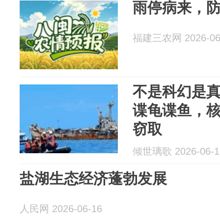
雨停病来，
福建三农网 2026-06
不是科幻是
谍龟谍鱼，
窃取
倾世璃歌 2026-06-1
盐湖生态经济蓬勃发展
人民网 2026-06-16