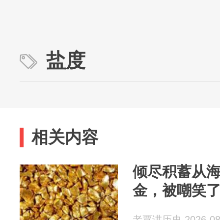
盐度
相关内容
倾尽积蓄从海
金，被嘲笑了
老覃讲历史 2026-08