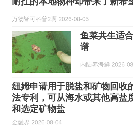
耐扛的本地物种却带来了新希
万物皆可科普2啊 2026-08-05
鱼菜共生适
谱
内陆养海鲜 2026-08
纽姆申请用于脱盐和矿物回收
法专利，可从海水或其他高盐
和选定矿物盐
金融界 2026-08-04