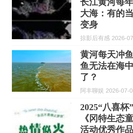
长江黄河每
大海：有的
变身
掠影后有感 2026-07
黄河每天冲
鱼无法在海
了？
阿丰聊娱 2026-07-0
2025“八喜
《冈特生态
活动优秀作