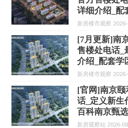
详细介绍_配
新房楼市观察 2026-0
[7月更新]
售楼处电话_
介绍_配套学
新房楼市观察 2026-0
[官网]南京
话_定义新生
百科南京甄选
新房观察站 2026-08