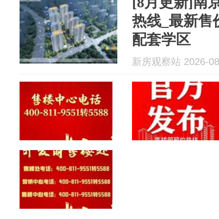
[8月更新]
热线_最新售
配套学区
新房观察站 2026-08