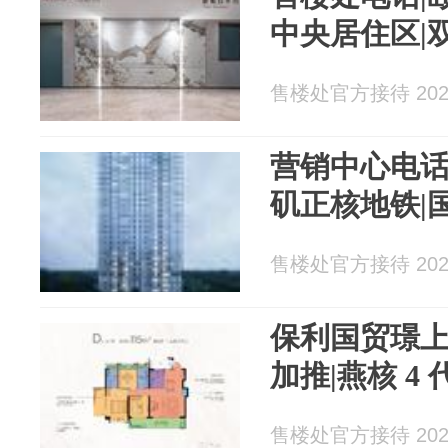
中央居住区|
售楼处官方接待 2026
营销中心电话
矶正核地铁|
售楼处官方接待 2026
保利国贸璟上
加推|燕核 4
售楼处官方接待 2026