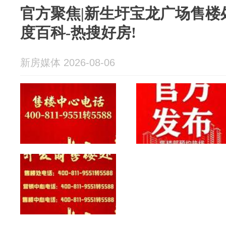
官方聚焦|新生圩宝龙广场售楼
度百科-热搜好房!
新房媒体 2026-08-06