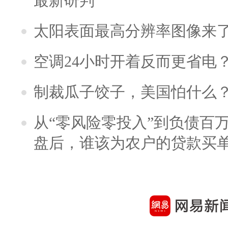
最新研判
太阳表面最高分辨率图像来
空调24小时开着反而更省电
制裁瓜子饺子，美国怕什么
从“零风险零投入”到负债百
盘后，谁该为农户的贷款买