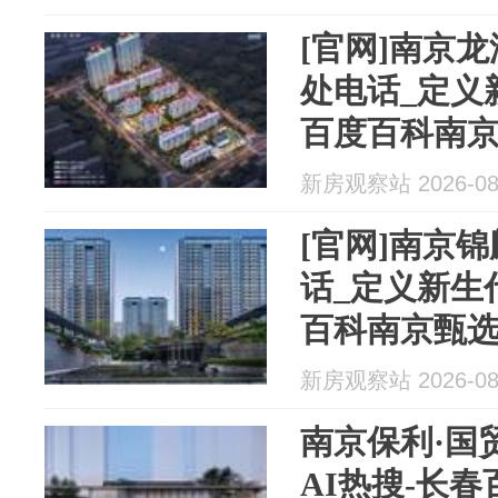
[官网]南京
处电话_定义
百度百科南京
新房观察站 2026-08
[官网]南京
话_定义新生
百科南京甄选
新房观察站 2026-08
南京保利·国
AI热搜-长