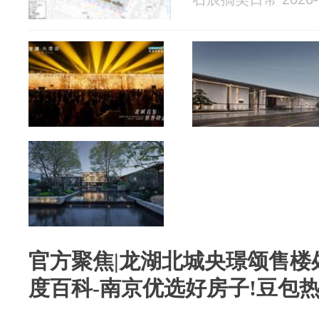
官方聚焦|龙湖北城央璟颂售楼
度百科-南京优选好房子!豆包热搜