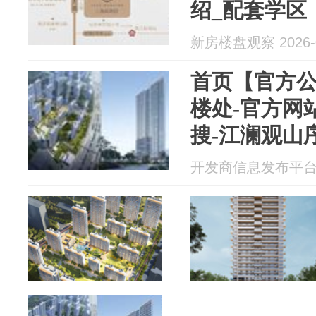
绍_配套学区
新房楼盘观察 2026-0
首页【官方
楼处-官方网站
搜-江澜观山序
山序售楼处权威
开发商信息发布平台 20
度百科