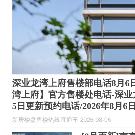
深业龙湾上府售楼部电话8月6
湾上府】官方售楼处电话-深业
5日更新预约电话/2026年8月
新房楼盘售楼热线直通车 2026-08-06