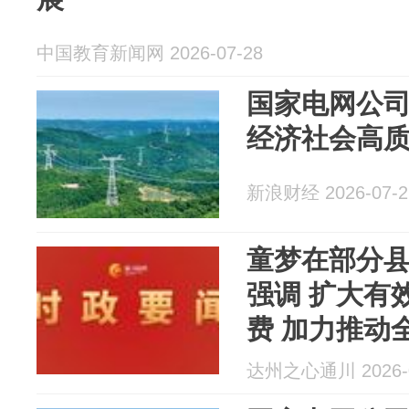
中国教育新闻网 2026-07-28
国家电网公
经济社会高
新浪财经 2026-07-2
童梦在部分
强调 扩大有
费 加力推动
发展
达州之心通川 2026-0