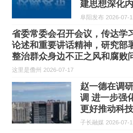
建思想深化内
建引领高质
阜阳发布 2026-07-1
省委常委会召开会议，传达学
论述和重要讲话精神，研究部
整治群众身边不正之风和腐败
这里是儋州 2026-07-17
赵一德在调
调 进一步强
更好推动科
度融合
子长融媒 2026-07-1