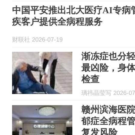
中国平安推出北大医疗AI专病
疾客户提供全病程服务
财联社 2026-07-19
渐冻症也分轻
最凶险，身
检查
璃祎晶莹写 2026-07
赣州滨海医
郁症全病程
复发风险