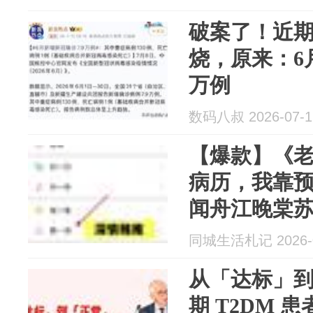
破案了！近
烧，原来：6
万例
数码八叔 2026-07-1
【爆款】《
病历，我靠
闻舟江晚棠
同城生活札记 2026-0
从「达标」
期 T2DM 