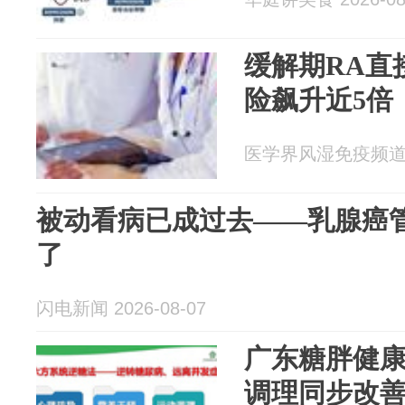
缓解期RA直
险飙升近5倍
医学界风湿免疫频道 20
被动看病已成过去——乳腺癌管
了
闪电新闻 2026-08-07
广东糖胖健康
调理同步改