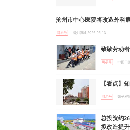
沧州市中心医院将改造外科
网易号
指尖狮城 2026-05-13
致敬劳动者
网易号
中国日报网
【看点】知
网易号
魏子柠说 
总投资约2
拟改造提升