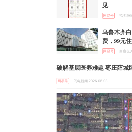
见
网易号
指尖狮城 
乌鲁木齐白
费，99元
网易号
白宸侃片 
破解基层医养难题 枣庄薛城
网易号
闪电新闻 2026-08-03