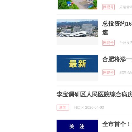
网易号
乐喧青岛 
总投资约1
速
网易号
台州发布 
合肥将添一
网易号
肥东论坛 
李宝调研区人民医院综合病
新闻
河口区 2026-04-03
全市首个！