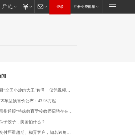
登录
注册免费邮箱
新闻
“全国小炒肉大王”称号，仅凭视频评出？中国烹饪协会回应
G9车型预售价公布：43.98万起
通报“特殊教育学校教师招聘存在违规行为”：已启动问责程序 副校长被停职
瓜子饺子，美国怕什么？
期、糊弄客户，知名独角兽车企创始人回应：都没证据，将依法采取措施，“本人长期与美国交管局保持沟通，对方表示肯定”