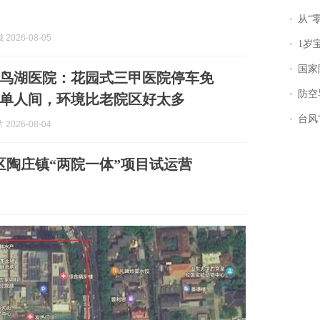
从“零风
2026-08-05
1岁宝宝碰
国家防
鸟湖医院：花园式三甲医院停车免
防空导
住单人间，环境比老院区好太多
台风“
2026-08-04
区陶庄镇“两院一体”项目试运营