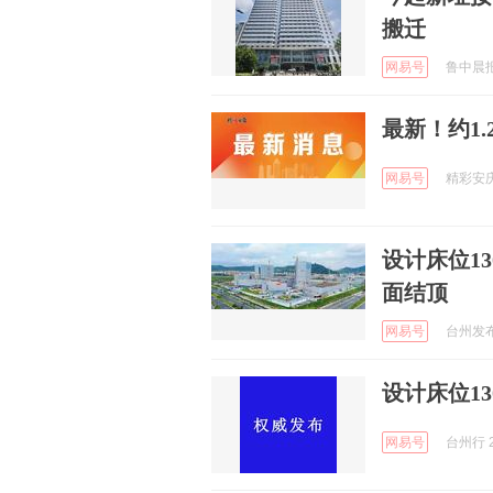
搬迁
网易号
鲁中晨报 
最新！约1
网易号
精彩安庆 
设计床位1
面结顶
网易号
台州发布 
设计床位1
网易号
台州行 2