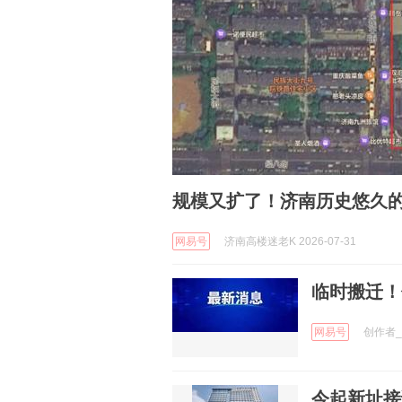
规模又扩了！济南历史悠久
网易号
济南高楼迷老K 2026-07-31
临时搬迁！仪
网易号
创作者_V
今起新址接