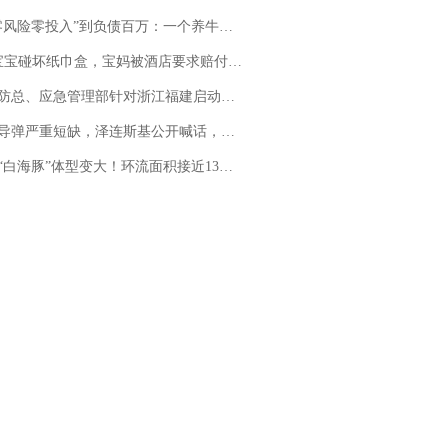
险零投入”到负债百万：一个养牛项目崩盘后，谁该为农户的贷款买单丨红星调查
坏纸巾盒，宝妈被酒店要求赔付924元！三亚一酒店回复：骨瓷定制！网友一查价格，吵翻了
总、应急管理部针对浙江福建启动防汛防台风四级应急响应
弹严重短缺，泽连斯基公开喊话，乌克兰失去导弹拦截能力？
白海豚”体型变大！环流面积接近13个浙江那么大