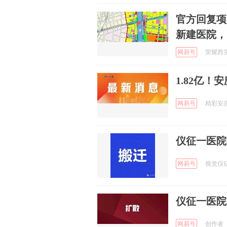
官方回复项
新建医院，
网易号
荣耀西安网
1.82亿
网易号
精彩安庆 
仪征一医院
网易号
视觉仪征 
仪征一医院
网易号
创作者_H