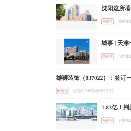
沈阳这所著
网易号
栋察楼市 
城事 | 
网易号
天津生活通
雄狮装饰（837022）：签
网易号
每日经济新闻 2026-06-17
1.83亿
网易号
更荆州 2