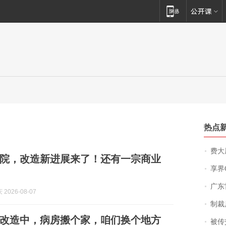
热点
费大厨
院，改造新进展来了！还有一宗商业
享界
广东雷州
2026-08-07
制裁
改造中，病房搬个家，咱们换个地方
被传交付严重超