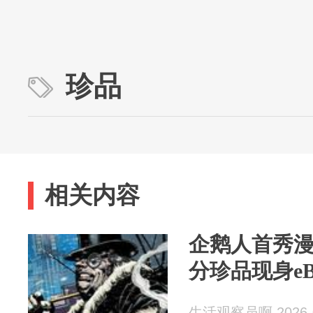
珍品
相关内容
企鹅人首秀漫画
分珍品现身eB
生活观察员啊 2026-0