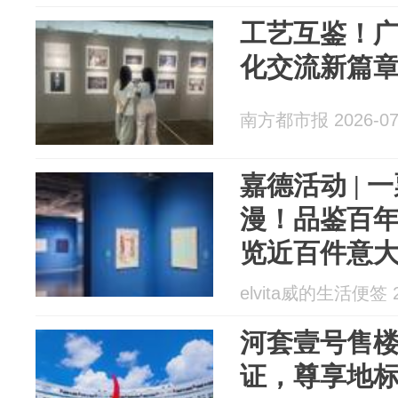
工艺互鉴！
化交流新篇
南方都市报 2026-07
嘉德活动 |
漫！品鉴百年 L
览近百件意
elvita威的生活便签 2
河套壹号售
证，尊享地标