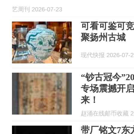
艺周刊 2026-07-23
可看可鉴可竞
聚扬州古城
现代快报 2026-07-2
“钞古冠今”2
专场震撼开
来！
赵涌在线邮币收藏 202
带厂铭文7东