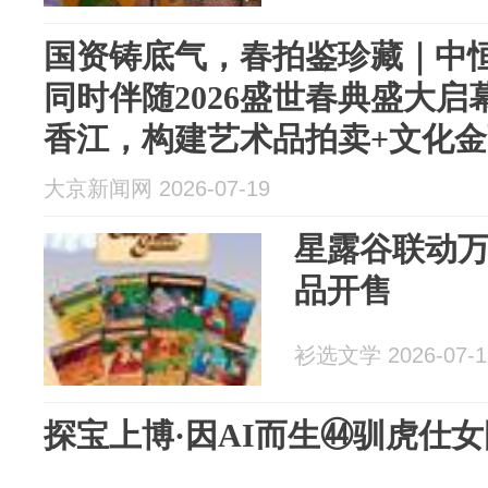
国资铸底气，春拍鉴珍藏｜中
同时伴随2026盛世春典盛大启
香江，构建艺术品拍卖+文化
大京新闻网 2026-07-19
星露谷联动万
品开售
衫选文学 2026-07-1
探宝上博·因AI而生㊹驯虎仕