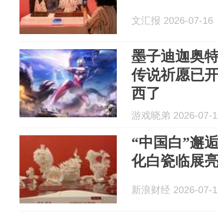
文汇报 2026-07-16
墨子迪迦奥
传说祈愿已
西了
游戏晓弟 2026-07-1
“中国白”邂
化白瓷临展
新浪财经 2026-07-1