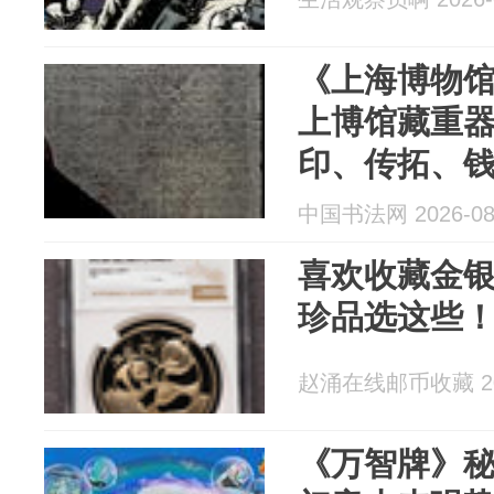
《上海博物
上博馆藏重
印、传拓、
中国书法网 2026-08
喜欢收藏金
珍品选这些
赵涌在线邮币收藏 202
《万智牌》