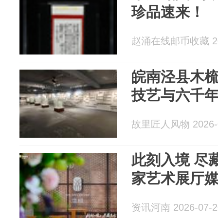
珍品速来！
赵涌在线邮币收藏 202
皖南泾县木
技艺与六千
故里匠人风物 2026-0
此刻入境 尽
家艺术展厅
资讯河南 2026-07-2