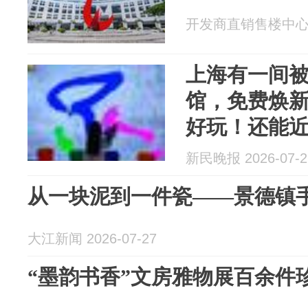
开发商直销售楼中心 20
上海有一间
馆，免费焕
好玩！还能
款珍品
新民晚报 2026-07-2
从一块泥到一件瓷——景德镇
大江新闻 2026-07-27
“墨韵书香”文房雅物展百余件