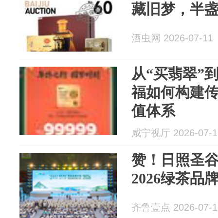
藏旧梦，半
酒虫网 2026-07-11
从“买翡翠”
福如何构建
值体系
咸宁视厅 2026-07-1
赞！日照圣谷
2026绿茶品
齐鲁壹点 2026-07-1