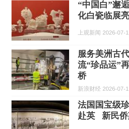
“中国白”邂
化白瓷临展
上观新闻 2026-07-1
服务美洲古代
流“珍品运”
桥
新浪财经 2026-07-1
法国国宝级珍
赴英 新民侨